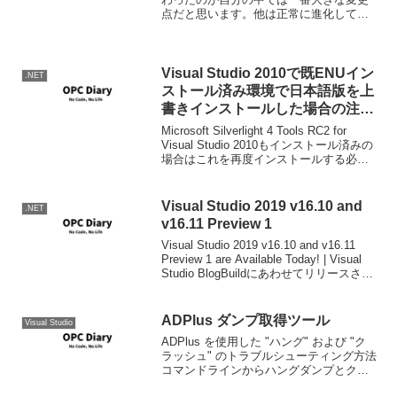
点だと思います。他は正常に進化してき
ていると思います。パラレル関係のフィ
ーチャーもちゃんと入ったようですし。
EFとかは実際にさわってみな...
Visual Studio 2010で既ENUイン
.NET
ストール済み環境で日本語版を上
書きインストールした場合の注意
点
Microsoft Silverlight 4 Tools RC2 for
Visual Studio 2010もインストール済みの
場合はこれを再度インストールする必要
があります。
Visual Studio 2019 v16.10 and
.NET
v16.11 Preview 1
Visual Studio 2019 v16.10 and v16.11
Preview 1 are Available Today! | Visual
Studio BlogBuildにあわせてリリースされ
ました。DEEPLベースで雑訳。...
ADPlus ダンプ取得ツール
Visual Studio
ADPlus を使用した "ハング" および "ク
ラッシュ" のトラブルシューティング方法
コマンドラインからハングダンプとクラ
ッシュダンプの取得ができる。デバッギ