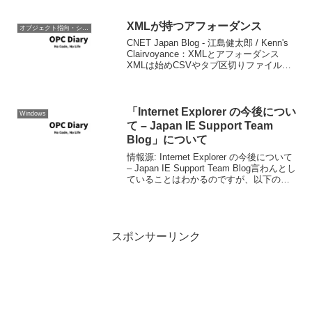
ングツール内にあり(完全にメモ)
XMLが持つアフォーダンス
オブジェクト指向・システム開発
CNET Japan Blog - 江島健太郎 / Kenn's
Clairvoyance：XMLとアフォーダンス
XMLは始めCSVやタブ区切りファイルに
変わるポータブルなデータフォーマット
として関心を持ちました。これはCSVや
タブ区切りフ...
「Internet Explorer の今後につい
Windows
て – Japan IE Support Team
Blog」について
情報源: Internet Explorer の今後について
– Japan IE Support Team Blog言わんとし
ていることはわかるのですが、以下の点
明確にした方が我が国においては移行が
スムーズになると思う。企業アプリケー
ショ...
スポンサーリンク