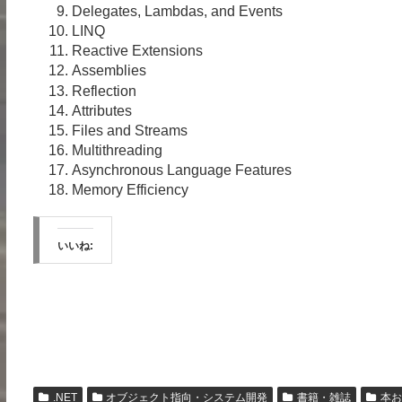
Delegates, Lambdas, and Events
LINQ
Reactive Extensions
Assemblies
Reflection
Attributes
Files and Streams
Multithreading
Asynchronous Language Features
Memory Efficiency
いいね:
.NET
オブジェクト指向・システム開発
書籍・雑誌
本お