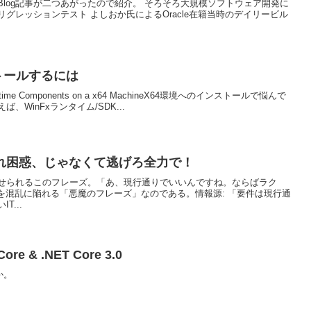
log記事が二つあがったので紹介。 そろそろ大規模ソフトウェア開発に
グレッションテスト よしおか氏によるOracle在籍当時のデイリービル
ストールするには
nFX Runtime Components on a x64 MachineX64環境へのインストールで悩んで
WinFxランタイム/SDK...
れ困惑、じゃなくて逃げろ全力で！
せられるこのフレーズ。「あ、現行通りでいいんですね。ならばラク
を混乱に陥れる「悪魔のフレーズ」なのである。情報源: 「要件は現行通
...
ore & .NET Core 3.0
か。