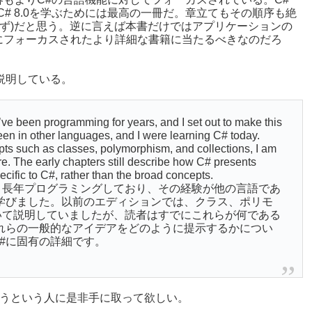
# 8.0を学ぶためには最高の一冊だ。章立てもその順序も絶
非ず)だと思う。逆に言えば本書だけではアプリケーションの
にフォーカスされたより詳細な書籍に当たるべきなのだろ
こう説明している。
’ve been programming for years, and I set out to make this
een in other languages, and I were learning C# today.
ts such as classes, polymorphism, and collections, I am
e. The early chapters still describe how C# presents
ecific to C#, rather than the broad concepts.
。長年プログラミングしており、その経験が他の言語であ
学びました。以前のエディションでは、クラス、ポリモ
いて説明していましたが、読者はすでにこれらが何である
れらの一般的なアイデアをどのように提示するかについ
#に固有の詳細です。
ろうという人に是非手に取って欲しい。