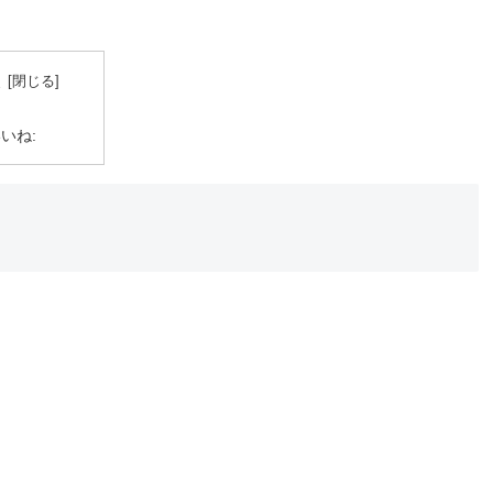
次
いね: