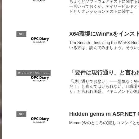
ちょうどソフトウェアテストに関するB
一言いっておくか。デイリービルドとリ
ドとリグレッションテストに関す...
X64環境にWinFxをイン
.NET
Tim Sneath : Installing the Wi
いる方は、読んでみましょう。そういえば、
「要件は現行通り」と言わ
オブジェクト指向・システム開発
「現行通りでお願い」――悪気なく発
だ！」と喜んではいられない。IT職場
り」と言われ困惑、ドキュメントが無いIT
Hidden gems in ASP.NET C
.NET
Memo.(今のところの)隠しコマンドと