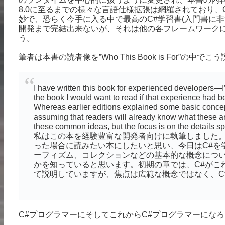
8.0に至るまでの様々な言語仕様拡張は網羅されており、C
妙で、恐らく今手に入る中で最高のC#学習書(入門書に
開発まで完結出来ないが、それは他の各フレームワーク
う。
筆者は本書の読者像を”Who This Book is For”の中で
I have written this book for experienced developers—I
the book I would want to read if that experience had b
Whereas earlier editions explained some basic concep
assuming that readers will already know what these ar
these common ideas, but the focus is on the details sp
私はこの本を経験豊富な開発者向けに執筆しました
った場合に読みたい本にしたいと思い、今日はC#を
ーフィズム、コレクションなどの基本的な概念につ
かを知っていると思います。初期の章では、C#がこ
て説明していますが、焦点は広範な概念ではなく、C
C#プログラマーにそしてこれからC#プログラマーにな