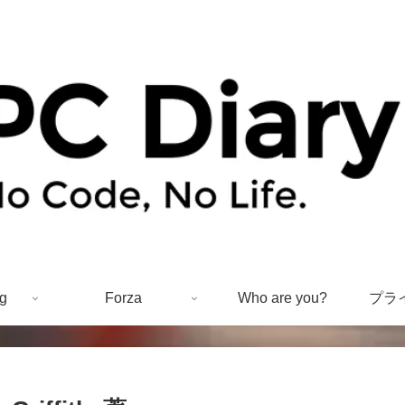
g
Forza
Who are you?
プラ