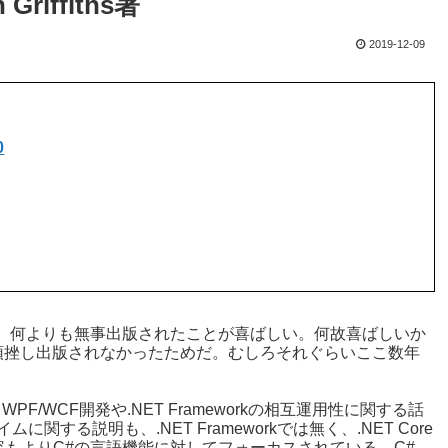
n Griffiths著
2019-12-09
0
になるが、何よりも無事出版されたことが喜ばしい。何故喜ばしいか
ess版のまま頓挫し出版されなかったためだ。むしろそれぐらいここ数年
、WPF/WCF開発や.NET Frameworkの相互運用性に関する話
関する説明も、.NET Frameworkでは無く、.NET Core
もよりC#の言語機能に対してフォーカスされている。C#