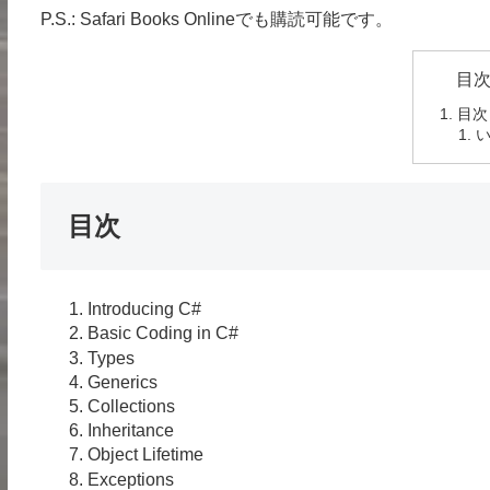
P.S.: Safari Books Onlineでも購読可能です。
目
目次
い
目次
Introducing C#
Basic Coding in C#
Types
Generics
Collections
Inheritance
Object Lifetime
Exceptions