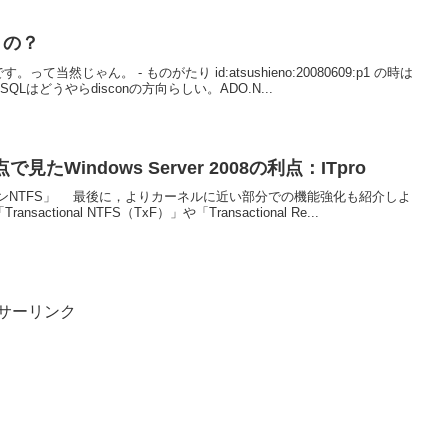
うの？
。って当然じゃん。 - ものがたり id:atsushieno:20080609:p1 の時は
QLはどうやらdisconの方向らしい。ADO.N...
で見たWindows Server 2008の利点：ITpro
ンNTFS」 最後に，よりカーネルに近い部分での機能強化も紹介しよ
ansactional NTFS（TxF）」や「Transactional Re...
サーリンク