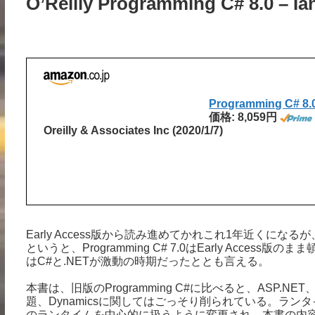
O’Reilly Programming C# 8.0 – Ia
Programming C# 8.
価格: 8,059円
Oreilly & Associates Inc (2020/1/7)
Early Access版から読み進めてかれこれ1年近く
というと、Programming C# 7.0はEarly Acc
はC#と.NETが激動の時期だったととも言える。
本書は、旧版のProgramming C#に比べると、ASP.NET
題、Dynamicsに関してはごっそり削られている。ランタイムに
のランタイムを中心的に扱うように変更され、本書の内容