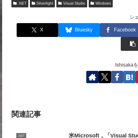
.NET
Silverlight
Visual Studio
Windows
シ
X
Bluesky
Facebook
Ishisa
関連記事
米Microsoft，「Visual 
.NET