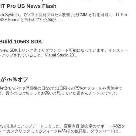
Pro US News Flash
2005 Team System」でソフト開発プロセス改善手法CMMIが利用可能に : IT Pro
MSF Formalと言われていた物が、...
Build 10563 SDK
sider Preview SDK上リンク先よりダウンロード可能になっています。インストー
ップされていること、Visual Studio 20...
sが75％オフ
どで有名なJetBrainがマヤ歴最後の日なので1日限りの75%オフセールを実施中で
何だけど、買うのにはちょっとお高いと思っていた皆さんチャンスですよ。
であるwslttyが1.8.4にアップデートしました。変更内容:絵文字のサポート(#82)タ
カスクリックによるツィーク(#88)その他詳細、ダウンロードは...