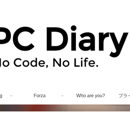
g
Forza
Who are you?
プラ