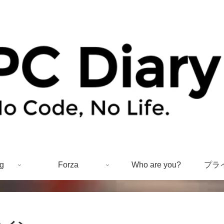
g
Forza
Who are you?
プラ