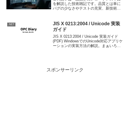
を解説した技術雑記です。品質とは単に
バグの少なさやテストの充実、新技術の
導入ではなく、「事前に定めた要求事項
をどれだけ満たしているか」が重要とさ
れています。ISO規格でも品質は要求事
JIS X 0213:2004 / Unicode 実装
.NET
項の達成度で評価され、...
ガイド
JIS X 0213:2004 / Unicode 実装ガイド
(PDF) WindowsでのUnicode対応アプリケ
ーションの実装方法の解説。まぁいろい
ろと言いたいことはあるのですが、とり
あえず今までUnicode対応アプリケーショ
ンを作...
スポンサーリンク