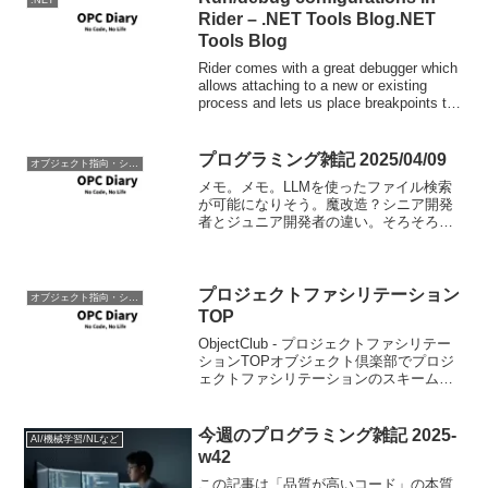
.NET
Rider – .NET Tools Blog.NET
Tools Blog
Rider comes with a great debugger which
allows attaching to a new or existing
process and lets us place breakpoints to
p...
プログラミング雑記 2025/04/09
オブジェクト指向・システム開発
メモ。メモ。LLMを使ったファイル検索
が可能になりそう。魔改造？シニア開発
者とジュニア開発者の違い。そろそろ正
式リリースといった感じ。その他
【RAG】文書をパラメータ化してLLMに
直接注入する手法DeepSeekと清華大学の
研究者がLLMの...
プロジェクトファシリテーション
オブジェクト指向・システム開発
TOP
ObjectClub - プロジェクトファシリテー
ションTOPオブジェクト倶楽部でプロジ
ェクトファシリテーションのスキームと
一部メソッドについて公開されていま
す。PMマガジンで平鍋氏の記事を読んで
興味を持たれた方は、記事の内容につい
今週のプログラミング雑記 2025-
AI/機械学習/NLなど
てより深...
w42
この記事は「品質が高いコード」の本質