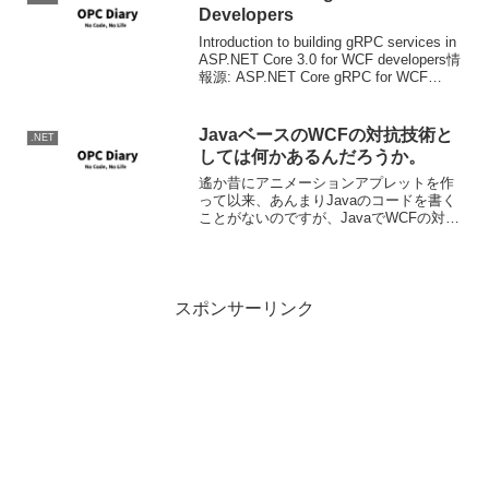
Developers
Introduction to building gRPC services in
ASP.NET Core 3.0 for WCF developers情
報源: ASP.NET Core gRPC for WCF
Developers -...
JavaベースのWCFの対抗技術と
.NET
しては何かあるんだろうか。
遙か昔にアニメーションアプレットを作
って以来、あんまりJavaのコードを書く
ことがないのですが、JavaでWCFの対抗
技術となるような、分散システム技術っ
て有るんですかね？今のAppサーバーの
Webなんかみると基本的にはASMXでの
Webサ...
スポンサーリンク