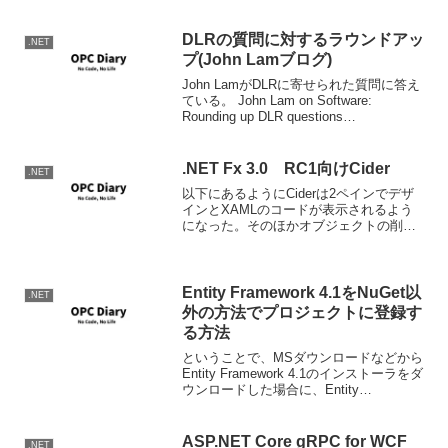
を.NE...
DLRの質問に対するラウンドアッ
.NET
プ(John Lamブログ)
John LamがDLRに寄せられた質問に答え
ている。 John Lam on Software:
Rounding up DLR questions
http://www.iunknown.com/2007/05/roundin
g_up_dlr.html この中で、い
.NET Fx 3.0 RC1向けCider
.NET
以下にあるようにCiderは2ペインでデザ
インとXAMLのコードが表示されるよう
になった。そのほかオブジェクトの削
除、そしてそのUndoができるよ！！ちな
みに、相変わらずGUIを使ってイベント
プロシージャの追加ができません。最後
までこうなん...
Entity Framework 4.1をNuGet以
.NET
外の方法でプロジェクトに登録す
る方法
ということで、MSダウンロードなどから
Entity Framework 4.1のインストーラをダ
ウンロードした場合に、Entity
Framework 4.1をNuGet以外でプロジェク
トに登録する方法ですが、基本的に今ま
でどおりの参照の追...
ASP.NET Core gRPC for WCF
.NET