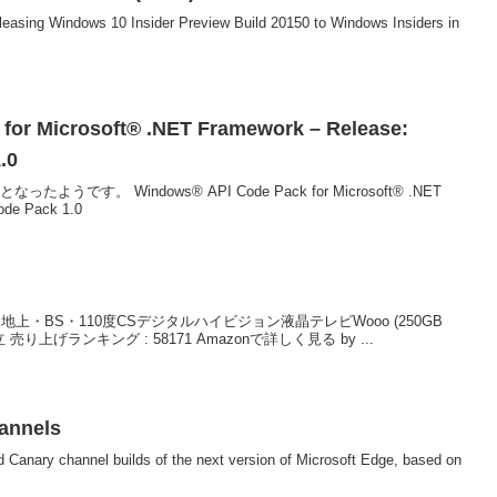
eleasing Windows 10 Insider Preview Build 20150 to Windows Insiders in
for Microsoft® .NET Framework – Release:
.0
です。 Windows® API Code Pack for Microsoft® .NET
ode Pack 1.0
地上・BS・110度CSデジタルハイビジョン液晶テレビWooo (250GB
立 売り上げランキング : 58171 Amazonで詳しく見る by ...
hannels
d Canary channel builds of the next version of Microsoft Edge, based on