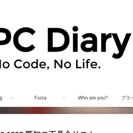
g
Forza
Who are you?
プラ