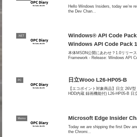
Hello Windows Insiders, today we’re r
the Dev Chan...
Windows® API Code Pack 
.NET
Windows API Code Pack 1
本体MSDN公開にあわせ？1.0リリースとなったよう
Framework - Release: Windows API C
日立Wooo L26-HP05-B
PC
【エコポイント対象商品】日立 26V型 
HDD内蔵 録画機能付) L26-HP05-B 日
Microsoft Edge Insider C
Memo
Today we are shipping the first Dev an
the Chromi...