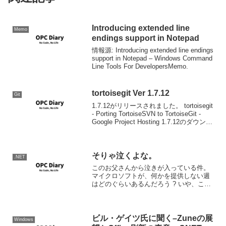
Introducing extended line
Memo
endings support in Notepad
情報源: Introducing extended line endings
support in Notepad – Windows Command
Line Tools For DevelopersMemo.
tortoisegit Ver 1.7.12
Git
1.7.12がリリースされました。 tortoisegit
- Porting TortoiseSVN to TortoiseGit -
Google Project Hosting 1.7.12のダウンロ
ードについて リリースノート 変更...
そりゃ泣くよな。
.NET
このお父さんから泣きが入っている件。
マイクロソフトが、何かを提供しない週
はどのぐらいあるんだろう ? いや、ここ
でお父さんに泣かれたら、ふつうの人
は。 しかしもういじめに近いこのリリー
スラッシュはなぜだろうと思ったら、来
週ロスでラウンチイ...
ビル・ゲイツ氏に聞く–Zuneの展
Windows