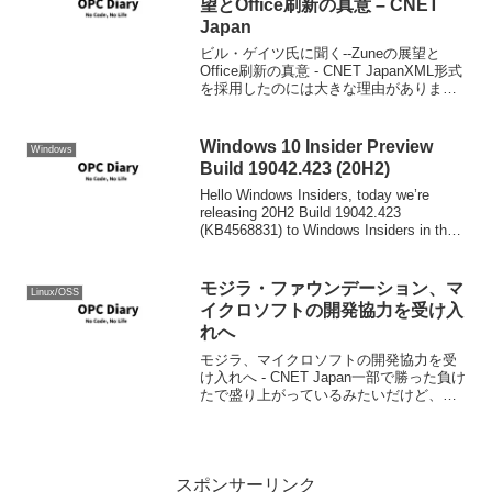
望とOffice刷新の真意 – CNET
Japan
ビル・ゲイツ氏に聞く--Zuneの展望と
Office刷新の真意 - CNET JapanXML形式
を採用したのには大きな理由がありま
す。1996年に当社やその他の企業が行っ
た活動を機に、XMLはリッチデータを交
換する手段となりました。それま...
Windows 10 Insider Preview
Windows
Build 19042.423 (20H2)
Hello Windows Insiders, today we’re
releasing 20H2 Build 19042.423
(KB4568831) to Windows Insiders in the
Beta Channel. ...
モジラ・ファウンデーション、マ
Linux/OSS
イクロソフトの開発協力を受け入
れへ
モジラ、マイクロソフトの開発協力を受
け入れへ - CNET Japan一部で勝った負け
たで盛り上がっているみたいだけど、こ
れはどっちが勝った、負けたという話で
はなくて、マイクロソフトにとっては純
粋に商売上の話だし、モジラ・ファウン
デーション...
スポンサーリンク