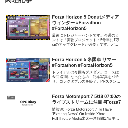
Forza Horizon 5 Donutメディア
Forza
ウィンター #Forzathon
#ForzaHorizon5
最後にトレジャーハントです。今週のヒ
ントは「実験プロジェクト・5号車に1万
crのアップグレードが必要」です。どの
MX-5でも構いません。これを達成する
と、地図上のヒントが表示され、地図上
に大きな赤い丸が表示され、宝箱のおお
Forza Horizon 5 米国車 サマー
Forza
よその位置がわかり...
#Forzathon #ForzaHorizon5
トライアルは今回もダメダメ。コースは
今回追加になったもの。記念写真をパチ
リ。コレクタブルズを終了。PRスタント
終了。スピードトラップは加速が良くて
トップスピードが出る車が良くて、何回
かあれこれ変更していたらNSXでクリア
Forza Motorsport 7 5/18 07:00の
Xbox
しました。スピードゾ...
ライブストリームに注目 #Forza7
情報源: Forza Motorsport 7 To Have
“Exciting News” On Inside Xbox –
FullThrottle Media米太平洋時間17日午後3
時、日本時間では18日午前7時より何か発
表があるよ...