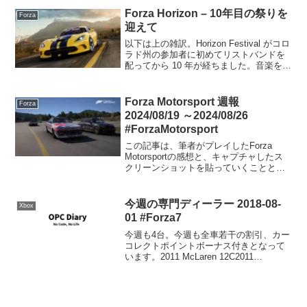
Forza Horizon – 10年目の祭りを
Forza
迎えて
以下は上の雑訳。Horizon Festival がコロ
ラド州の参加者に初めてリストバンドを
配ってから 10 年が経ちました。音楽を楽
しみに来た人たちは、チャート上位のヒ
ット曲やシーンに登場したばかりのイン
ディーズ曲の忘れられないミックスに...
Forza Motorsport 週報
Forza
2024/08/19 ～2024/08/26
#ForzaMotorsport
この記事は、筆者がプレイしたForza
Motorsportの感想と、キャプチャしたス
クリーンショットを貼っていくことと、
コメント欄を開放することを目的にした
記事です。そういう点ではForza Horizon
5のForzathon記事と同...
今週の専門ディーラー 2018-08-
Xbox
01 #Forza7
今週も4台。今週も全車若干の割引、カー
コレクトポイントボーナス付きとなって
います。2011 McLaren 12C2011
Mercedes-Benz SLS AMG2010 Noble
M6002012 Porsche 911 GT3 R...