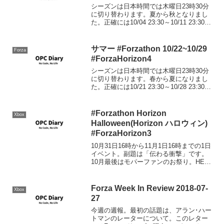
シーズンは日本時間では木曜日23時30分
に切り替わります。夏から秋となりまし
た。正確には10/04 23:30～10/11 23:30ま
で。ウィークリーチャレンジ今週はこの
チューンでチャレンジ。The Power Of
Dreams1992...
サマー #Forzathon 10/22~10/29
Forza
#ForzaHorizon4
シーズンは日本時間では木曜日23時30分
に切り替わります。春から夏になりまし
た。正確には10/21 23:30～10/28 23:30ま
で。今回か次回でFH4のForzathonの記事
は終わりにして、FH5に注力しようと考
えております。シリ...
#Forzathon Horizon
Xbox
Halloween(Horizon ハロウィン)
#ForzaHorizon3
10月31日16時から11月1日16時までの1日
イベント。副題は「伝わる衝撃」です。
10月最後はモパーファンのお祭り。HEMI
エンジンをくれないといたずらしちゃう
ぞ。Venomous(有毒)#Forzathon
Venomous(有毒)Co...
Forza Week In Review 2018-07-
Xbox
27
今週の週報。最初の話題は、アラン･ハー
トマンのレーターについて。このレター