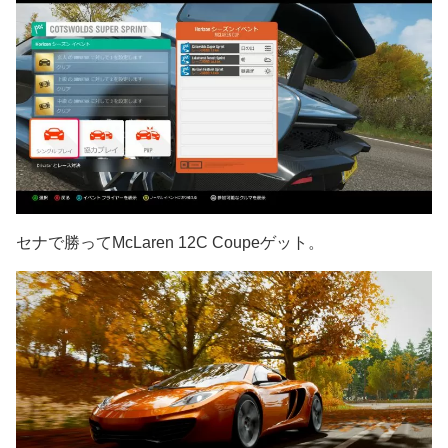
セナで勝ってMcLaren 12C Coupeゲット。