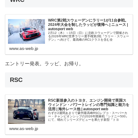
WRC第2戦スウェーデンにラリー1が11台参戦。
2024年大会を制したラッピが復帰へ | ニュース |
autosport web
2月12（木）～15日（日）に北欧スウェーデンで開催され
る2026年WRC世界ラリー選手権第2戦『ラリー・スウェー
デン』へ向けて、最高峰のRC1クラスを含む全
www.as-web.jp
エントリー発表。ラッピ、お帰り。
RSC
RSC新規参入のトヨタ、エンジン開発で英国ス
ウィンドン・パワートレインの専門知識と能力を
活用 | 海外レース他 | autosport web
わずか2週間あまりで豪州最高峰RSCレプコ・スーパーカ
ー・チャンピオンシップの2026年開幕戦『シドニー500』
にて、晴れてシリーズデビューを果たす新型『トヨ
www.as-web.jp