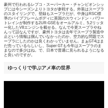
豪州で行われるレプコ・スーパーカー・チャンピオンシッ
プには今シーズンよりトヨタが参戦する。外装はスープラ
のスタイリングで、登録もスープラだが、中身はRSC標
準のパイプフレームボディに英国のスウィンドン・パワー
トレインが制作する2UR-GSEをオールアルミ、5.2リッタ
ー化したV8エンジンを載せる。なんで今更スープラやね
んって話なんですが、豪州トヨタは去年でスープラ製造中
止という情報は掴んでいなかったのか、空力的な問題でス
ープラにしたのかは良くわかっていません。まぁGT4はま
だ売っているらしいし、Super GTも今年はスープラのま
まなので多少はね。で、日本で普通に見られるようになる
と良いのですが。
ゆっくりで学ぶアメ車の世界