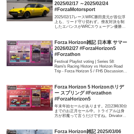
2025/02/17 ～2025/02/24
#ForzaMotorsport
2025/02/17レースWRC勝田貴元が首位浮
上も、リード守り切れず。僚友対決を制
したエバンスがWRCスウェーデン優勝
【最終日レポート】 | ラリー/WRC |
autosport web【最終結果】2025年WRC第
2戦ラリー・スウェー...
Forza Horizon雑記 日本車 サマー
Forza
2026/02/27 #ForzaHorizon5
#Forzathon
Festival Playlist voting | Series 58:
Rami's Racing History vs Horizon Road
Trip - Forza Horizon 5 / FH5 Discussion -
Of...
Forza Horizon 5 Horizonホリデ
Forza
ー スプリング #Forzathon
#ForzaHorizon5
年末年始セールがあります。2日23時30分
までのお正月セール中。トライアルは身
方が邪魔って言うだけですね。Drivatorの
PIはノーマルのままなので車をちゃんと
チューニングしていけば大丈夫。Weekly
のChapter 2はストックでない...
Forza Horizon雑記 2025/03/06
Forza