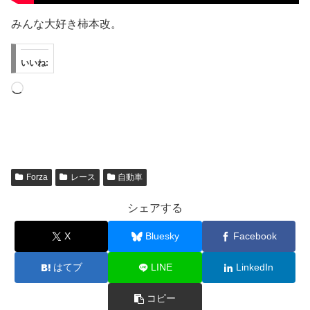
みんな大好き柿本改。
いいね:
読
み
込
み
中…
Forza
レース
自動車
シェアする
X
Bluesky
Facebook
はてブ
LINE
LinkedIn
コピー