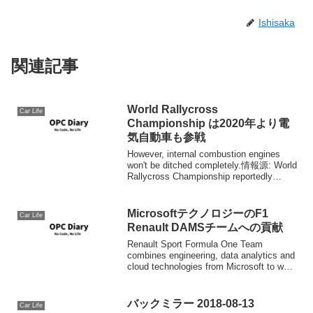
Ishisaka
関連記事
World Rallycross
Car Life
Championship は2020年より電
気自動車も参戦
However, internal combustion engines
won't be ditched completely.情報源: World
Rallycross Championship reportedly
getting e...
MicrosoftテクノロジーのF1
Car Life
Renault DAMSチームへの貢献
Renault Sport Formula One Team
combines engineering, data analytics and
cloud technologies from Microsoft to work
toward...
バックミラー 2018-08-13
Car Life