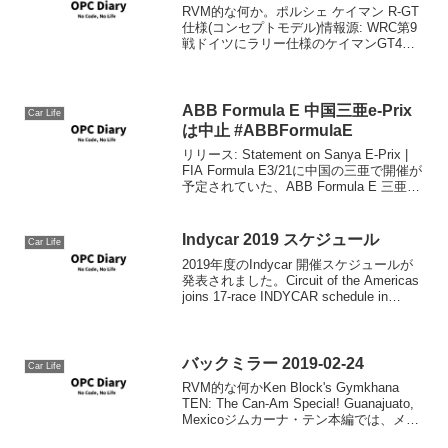
RVM的な何か。ポルシェ ケイマン R-GT
仕様(コンセプトモデル)情報源: WRC第9
戦ドイツにラリー仕様のケイマンGT4が
登場。将来的な販売も見据えたコンセプ
トモデルFIAは今年のWRCから、「GTカ
ー」の参戦を促すべく、R-GTカーカ...
ABB Formula E 中国三亜e-Prix
Car Life
は中止 #ABBFormulaE
リリース: Statement on Sanya E-Prix |
FIA Formula E3/21に中国の三亜で開催が
予定されていた、ABB Formula E 三亜e-
Prixは関係者協議の上、中止となりまし
た。新型コロナウィルスによ...
Indycar 2019 スケジュール
Car Life
2019年度のIndycar 開催スケジュールが
発表されました。Circuit of the Americas
joins 17-race INDYCAR schedule in
2019Circuit of the Americasでの開...
バックミラー 2019-02-24
Car Life
RVM的な何かKen Block's Gymkhana
TEN: The Can-Am Special! Guanajuato,
Mexicoジムカーナ・テン本編では、メキ
シコはFord Focus RS RXでしたが、それ