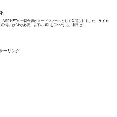
化
 Web Pages.ASP.NETの一切合切がオープンソースとして公開されました。ライセ
の取得にはGitが必要。以下のURLをCloneする。製品と...
サーリンク