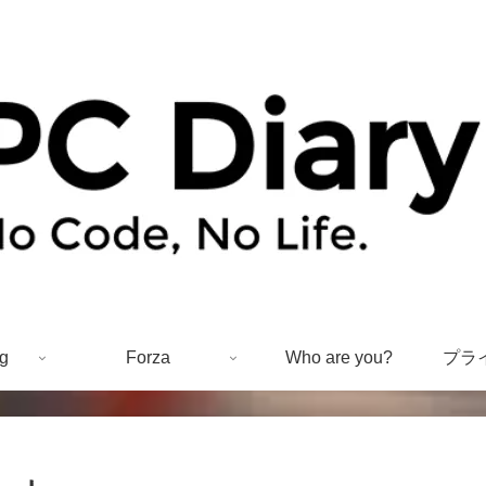
g
Forza
Who are you?
プラ