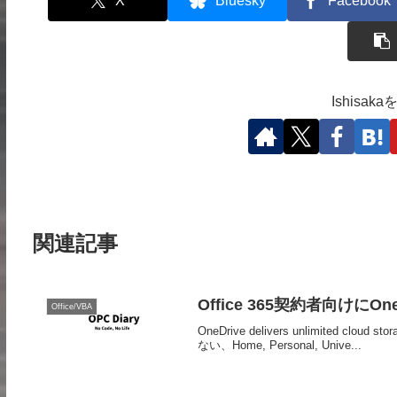
X
Bluesky
Facebook
Ishisa
関連記事
Office 365契約者向けにO
Office/VBA
OneDrive delivers unlimited cloud
ない、Home, Personal, Unive...