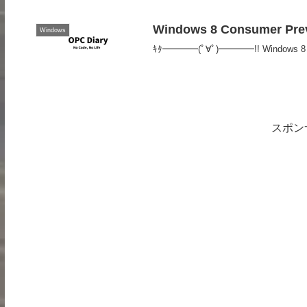
Windows 8 Consumer Prev
Windows
ｷﾀ━━━━(ﾟ∀ﾟ)━━━━!! Windows 8 Co
スポン