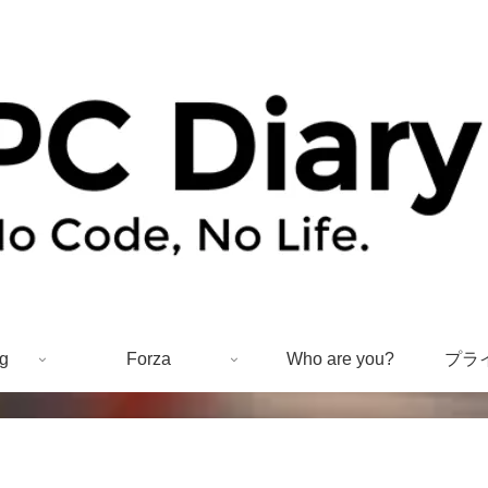
g
Forza
Who are you?
プラ