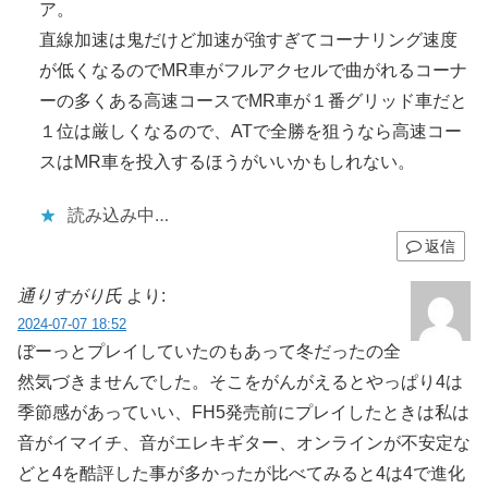
ア。
直線加速は鬼だけど加速が強すぎてコーナリング速度
が低くなるのでMR車がフルアクセルで曲がれるコーナ
ーの多くある高速コースでMR車が１番グリッド車だと
１位は厳しくなるので、ATで全勝を狙うなら高速コー
スはMR車を投入するほうがいいかもしれない。
読み込み中…
返信
通りすがり氏
より:
2024-07-07 18:52
ぼーっとプレイしていたのもあって冬だったの全
然気づきませんでした。そこをがんがえるとやっぱり4は
季節感があっていい、FH5発売前にプレイしたときは私は
音がイマイチ、音がエレキギター、オンラインが不安定な
どと4を酷評した事が多かったが比べてみると4は4で進化