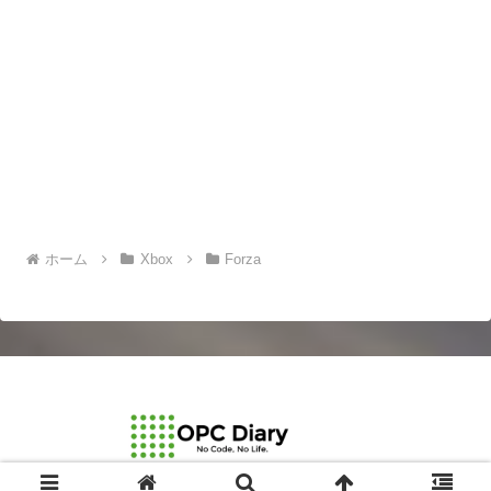
ホーム
Xbox
Forza
© 2003-2026 OPCDiary.