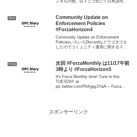
ンネルの他、以下ニコ生にて日本語同時
通訳放送も行われます。【E3 2019】
Xbox E3 ブリーフィング（日本語同時生
中継） - 20...
Community Update on
Xbox
Enforcement Policies
#ForzaHorizon4
Community Update on Enforcement
PoliciesいろいろDiscordなどでゴタゴタ
したのでコミュニティ運用に関するステ
ートメントがPlayground Gamesから出ま
した。私個人としては騒動を見てい
て、...
次回 #ForzaMonthly は11/17午前
Forza
3時より #ForzaHorizon5
It's Forza Monthly time! Tune in this
TUESDAY at
pic.twitter.com/PkKgqy2YaA— Forza
Horizon (@ForzaHorizon) November 12,
...
スポンサーリンク