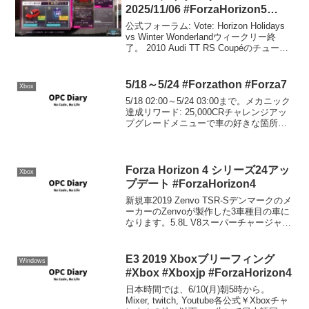
2025/11/06 #ForzaHorizon5
#Forzathon
公式フォーラム: Vote: Horizon Holidays
vs Winter Wonderlandウィークリー終
了。 2010 Audi TT RS Coupéのチューン
を公開しています。共有コードは、754
950 101 です。E...
5/18～5/24 #Forzathon #Forza7
Xbox
5/18 02:00～5/24 03:00まで。メカニック
達成リワード: 25,000CRチャレンジアッ
プグレードメニューで車の好きな箇所を
変更する。Ferrari 458 Italiaをドリフトし
ようにアップグレードしてクリア。クリ
ア25...
Forza Horizon 4 シリーズ24アッ
Xbox
プデート #ForzaHorizon4
新規車2019 Zenvo TSR-Sデンマークのメ
ーカーのZenvoが製作した3車種目の車に
なります。5.8L V8スーパーチャージャー
付きのエンジンをミッドシップに搭載
し、0-100km/hの加速は2.8秒、最高速度
は325km/hに達...
E3 2019 Xboxブリーフィング
Windows
#Xbox #Xboxjp #ForzaHorizon4
日本時間では、6/10(月)朝5時から。
Mixer, twitch, Youtube各公式￥Xboxチャ