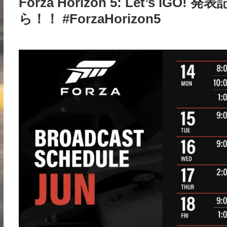
Forza Horizon 5: Let’s i
ら！！ #ForzaHorizon5