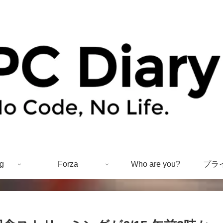
g
Forza
Who are you?
プラ