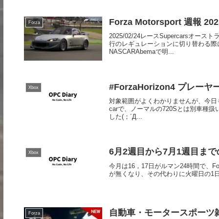
Forza Motorsport 週報 202
Forza
2025/02/24レースSupercars
行のレギュレーションに切り替わる際
NASCARAbemaで明...
#ForzaHorizon4 プレー
Xbox
対象範囲がよくわかりませんが、今日もプレゼ
carで、ノーマルの720Sとは別車
した(；´Д...
6月2週目から7月1週目までの #Fo
Xbox
今月は16，17日がルマン24時間で、Forza
が無くなり、その代わりに火曜日の1日
自動車・モータースポーツ雑記 2
Forza