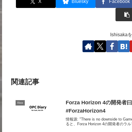
X
Bluesky
Facebook
Ishisa
関連記事
Forza Horizon 4の開発
Xbox
#ForzaHorizon4
情報源: "There is no downside to Ga
ると、Forza Horizon 4の開発者のラル