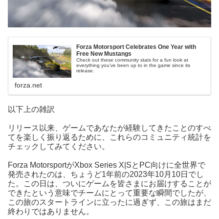
Forza Motorsport Celebrates One Year with
Free New Mustangs
Check out these community stats for a fun look at
everything you’ve been up to in the game since its
release.
forza.net
以下上の雑訳
リリース以来、ゲームであなたが経験してきたことのすべ
てを楽しく振り返るために、これらのコミュニティ統計を
チェックしてみてください。
Forza MotorsportがXbox Series X|SとPC向けに全世界で
発売されたのは、ちょうど1年前の2023年10月10日でし
た。この日は、ついにゲームを皆さまにお届けすることが
できたという意味でチームにとって重要な瞬間でしたが、
この旅のスタートラインに立ったに過ぎず、この旅はまだ
終わりではありません。