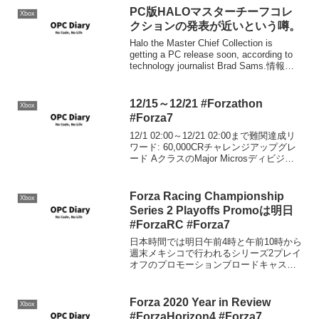
作ったのですが、今度はW型、なんか効
PC版HALOマスターチーフコレ
Xbox
率悪かったわー...
クションの発表が近いという噂。
Halo the Master Chief Collection is
getting a PC release soon, according to
technology journalist Brad Sams.情報源:
Halo th...
12/15～12/21 #Forzathon
Xbox
#Forza7
12/1 02:00～12/21 02:00まで難関達成リ
ワード: 60,000CRチャレンジアップグレ
ード AクラスのMajor Microsディビジョ
ンのクルマに乗り、1レースに勝利する。
以下のチューンでAクラスにアップグレー
ドしたVW...
Forza Racing Championship
Xbox
Series 2 Playoffs Promoは明日
#ForzaRC #Forza7
日本時間では明日午前4時と午前10時から
週末メキシコで行われるシリーズ2プレイ
オフのプロモーションブロードキャスト
が行われます。いつものように視聴リワ
ードが予告されています。視聴は以下よ
りお願いします。
Forza 2020 Year in Review
Xbox
#ForzaHorizon4 #Forza7