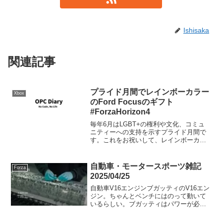
Ishisaka
関連記事
プライド月間でレインボーカラー
Xbox
のFord Focusのギフト
#ForzaHorizon4
毎年6月はLGBT+の権利や文化、コミュ
ニティーへの支持を示すプライド月間で
す。これをお祝いして、レインボーカラ
ーのFord Focusがギフトで送られてきて
いますので、メッセージをチェックしま
しょう！
自動車・モータースポーツ雑記
Forza
2025/04/25
自動車V16エンジンブガッティのV16エン
ジン。ちゃんとベンチにはのって動いて
いるらしい。ブガッティはパワーが必
要？ならV8エンジンを2つ繋げちゃえば
良くない?ぐらいの勢いでW16エンジンを