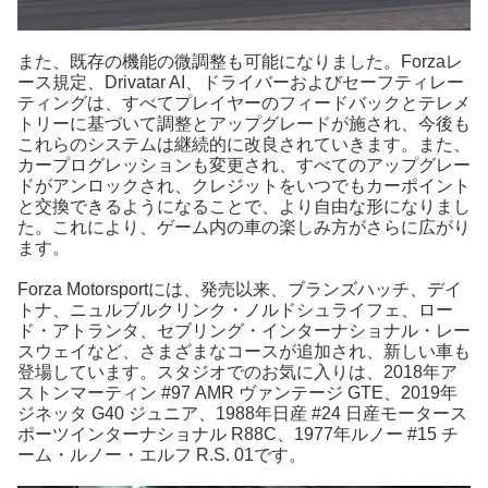
また、既存の機能の微調整も可能になりました。Forzaレ
ース規定、Drivatar AI、ドライバーおよびセーフティレー
ティングは、すべてプレイヤーのフィードバックとテレメ
トリーに基づいて調整とアップグレードが施され、今後も
これらのシステムは継続的に改良されていきます。また、
カープログレッションも変更され、すべてのアップグレー
ドがアンロックされ、クレジットをいつでもカーポイント
と交換できるようになることで、より自由な形になりまし
た。これにより、ゲーム内の車の楽しみ方がさらに広がり
ます。
Forza Motorsportには、発売以来、ブランズハッチ、デイ
トナ、ニュルブルクリンク・ノルドシュライフェ、ロー
ド・アトランタ、セブリング・インターナショナル・レー
スウェイなど、さまざまなコースが追加され、新しい車も
登場しています。スタジオでのお気に入りは、2018年ア
ストンマーティン #97 AMR ヴァンテージ GTE、2019年
ジネッタ G40 ジュニア、1988年日産 #24 日産モータース
ポーツインターナショナル R88C、1977年ルノー #15 チ
ーム・ルノー・エルフ R.S. 01です。