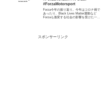
#ForzaMotorsport
Forza今年の振り返り。今年はコロナ禍で
あったり、Black Lives Matter運動など
Forzaも激変する社会の影響を受けた一年
でした（3月にForza Monthlyが無いのは
その為）。以下に今年一年のForza
Monthly...
スポンサーリンク