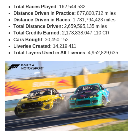
Total Races Played:
162,544,532
Distance Driven in Practice:
877,800,712 miles
Distance Driven in Races:
1,781,794,423 miles
Total Distance Driven:
2,659,595,135 miles
Total Credits Earned:
2,178,838,047,110 CR
Cars Bought:
30,450,153
Liveries Created:
14,219,411
Total Layers Used in All Liveries:
4,952,829,635