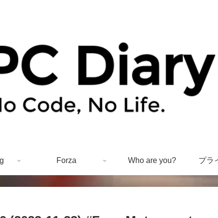
g
Forza
Who are you?
プラ