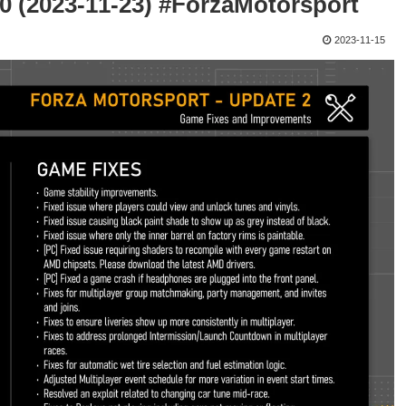
2023-11-23) #ForzaMotorsport
2023-11-15