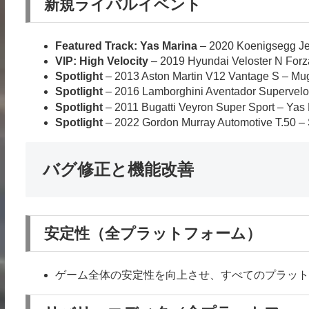
新規ライバルイベント
Featured Track: Yas Marina
– 2020 Koenigsegg Jesk
VIP: High Velocity
– 2019 Hyundai Veloster N Forza 
Spotlight
– 2013 Aston Martin V12 Vantage S – Muge
Spotlight
– 2016 Lamborghini Aventador Superveloc
Spotlight
– 2011 Bugatti Veyron Super Sport – Yas M
Spotlight
– 2022 Gordon Murray Automotive T.50 – Si
バグ修正と機能改善
安定性（全プラットフォーム）
ゲーム全体の安定性を向上させ、すべてのプラット