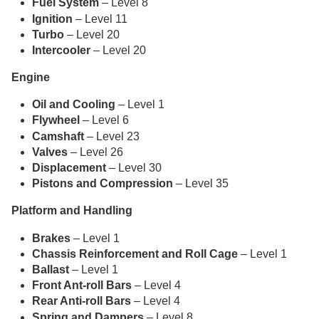
Fuel System
– Level 8
Ignition
– Level 11
Turbo
– Level 20
Intercooler
– Level 20
Engine
Oil and Cooling
– Level 1
Flywheel
– Level 6
Camshaft
– Level 23
Valves
– Level 26
Displacement
– Level 30
Pistons and Compression
– Level 35
Platform and Handling
Brakes
– Level 1
Chassis Reinforcement and Roll Cage
– Level 1
Ballast
– Level 1
Front Ant-roll Bars
– Level 4
Rear Anti-roll Bars
– Level 4
Spring and Dampers
– Level 8