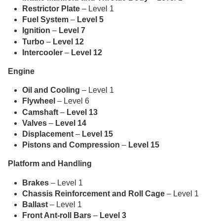
Restrictor Plate
– Level 1
Fuel System
–
Level 5
Ignition
–
Level 7
Turbo
–
Level 12
Intercooler
–
Level 12
Engine
Oil and Cooling
– Level 1
Flywheel
– Level 6
Camshaft
–
Level 13
Valves
–
Level 14
Displacement
–
Level 15
Pistons and Compression
–
Level 15
Platform and Handling
Brakes
– Level 1
Chassis Reinforcement and Roll Cage
– Level 1
Ballast
– Level 1
Front Ant-roll Bars
–
Level 3