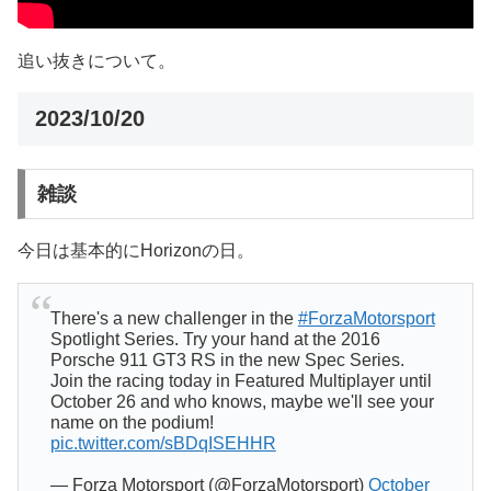
追い抜きについて。
2023/10/20
雑談
今日は基本的にHorizonの日。
There's a new challenger in the
#ForzaMotorsport
Spotlight Series. Try your hand at the 2016
Porsche 911 GT3 RS in the new Spec Series.
Join the racing today in Featured Multiplayer until
October 26 and who knows, maybe we'll see your
name on the podium!
pic.twitter.com/sBDqISEHHR
— Forza Motorsport (@ForzaMotorsport)
October