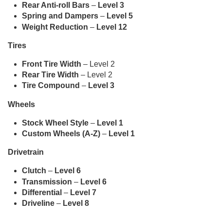
Rear Anti-roll Bars
–
Level 3
Spring and Dampers
–
Level 5
Weight Reduction
–
Level 12
Tires
Front Tire Width
– Level 2
Rear Tire Width
– Level 2
Tire Compound
–
Level 3
Wheels
Stock Wheel Style
–
Level 1
Custom Wheels (A-Z)
–
Level 1
Drivetrain
Clutch
–
Level 6
Transmission
–
Level 6
Differential
–
Level 7
Driveline
–
Level 8