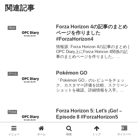
関連記事
Forza Horizon 4の記事のまとめ
Xbox
ページを作りました
#ForzaHorizon4
情報源: Forza Horizon 4の記事のまとめ |
OPC Diary上にForza Horizon 4関係の記
事のまとめページを作りました。
「Forza」のメニューから選択することが
出来ます。これにまとめた以外の記事に
ついては検索...
Pokémon GO
ゲーム
「Pokémon GO」のレビューをチェッ
ク、カスタマー評価を比較、スクリーン
ショットを確認、詳細情報を入手。
Pokémon GOをダウンロードして
iPhone、iPad、iPod touch で利用。情報
源: Pokémon GOを A...
Forza Horizon 5: Let’s ¡Go! –
Forza
Episode 8 #ForzaHorizon5
お品書き
メニュー
ホーム
検索
トップ
サイドバー