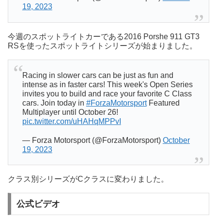
19, 2023
今週のスポットライトカーである2016 Porshe 911 GT3
RSを使ったスポットライトシリーズが始まりました。
Racing in slower cars can be just as fun and
intense as in faster cars! This week's Open Series
invites you to build and race your favorite C Class
cars. Join today in
#ForzaMotorsport
Featured
Multiplayer until October 26!
pic.twitter.com/uHAHqMPPvI
— Forza Motorsport (@ForzaMotorsport)
October
19, 2023
クラス別シリーズがCクラスに変わりました。
公式ビデオ