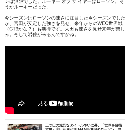
ンは無限でした。ルーキー オブ ザ イヤーはローソン。そ
うかルーキーだった。
今シーズンはローソンの速さに注目した今シーズンでした
が、宮田が安定した強さを見せ、来年からのWEC世界戦
（GT3かな？）も期待です。太田も速さを見せ来年が楽し
み。そして岩佐が来るんですかね。
三つ巴の熾烈なタイトル争いに幕。「世界を目指
す男」宮田莉朋がTEAM MUGENのローソン、野