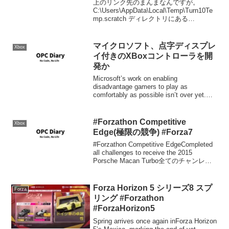
上のリンク先のまんまなんですが。
#ForzaHorizon5
C:\Users\AppData\Local\Temp\Turn10Te
mp.scratch ディレクトリにある
SeasonalEventLabCache00.binSeasonal
EventLabCache...
マイクロソフト、点字ディスプレ
Xbox
イ付きのXBoxコントローラを開
発か
Microsoft’s work on enabling
disadvantage gamers to play as
comfortably as possible isn’t over yet.
What started with th...
#Forzathon Competitive
Xbox
Edge(極限の競争) #Forza7
#Forzathon Competitive EdgeCompleted
all challenges to receive the 2015
Porsche Macan Turbo全てのチャンレン
ジを完了し2015 Porsche Mac...
Forza Horizon 5 シリーズ8 スプ
Forza
リング #Forzathon
#ForzaHorizon5
Spring arrives once again inForza Horizon