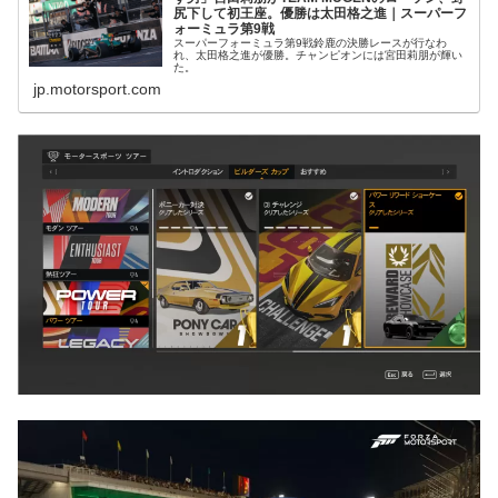
尻下して初王座。優勝は太田格之進｜スーパーフ
ォーミュラ第9戦
スーパーフォーミュラ第9戦鈴鹿の決勝レースが行なわ
れ、太田格之進が優勝。チャンピオンには宮田莉朋が輝い
た。
jp.motorsport.com