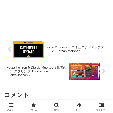
Forza Motorsport コミュニティアップデ
ート2 #ForzaMotorsport
Forza Horizon 5 Día de Muertos（死者の
日） スプリング #Forzathon
#ForzaHorizon5
コメント
ぺっぱぁでぃ
より:
メニュー
ホーム
検索
トップ
サイドバー