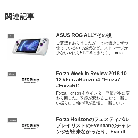
関連記事
ASUS ROG ALLYその後
PC
ご要望もありましたが、その後少しずつ
使っているので感想など。ストレージが
少ないやはり512GBは少なく、Forza
Horizon 5を入れてしまうと空き容量が
235GBほど。大きめのタイトルだともう2
本入るか入らないかぐらい。だからとい
っ...
Forza Week in Review 2018-10-
Xbox
12 #ForzaHorizon4 #Forza7
#ForzaRC
Forza Horizon 4 ウインター季節が冬に変
わり回した。季節が変わることで、新し
い掘り出し物の噂が登場し、新しいシー
ズンチャレンジ、#Forzathon Shopと新し
いその為のチャレンジが追加されます。
#Forzathonとシー...
Forza Horizonのフェスティバル
Forza
プレイリストのEventlabのチャレ
ンジが出来なかったり、Eventlab
がプレイできないときの対処方法