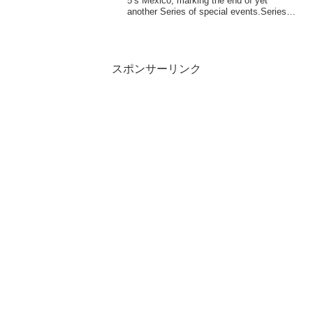
5’s Mexico, marking the end of yet
another Series of special events.Series 8
c...
スポンサーリンク