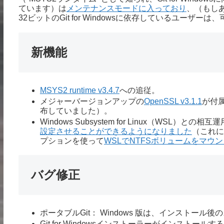
ています）は
メンテナンスモードに入っており
、（もし
32ビットのGit for Windowsに依存しているユー
新機能
MSYS2 runtime v3.4.7
への追従。
メジャーバージョンアップの
OpenSSL v3.1.1
が付属し
布していました）。
Windows Subsystem for Linux（WSL）と
設定させることができるようになりました
（これに
プションを使って
WSLでNTFSボリュームをマウ
バグ修正
ポータブルGit： Windows 版は、インストール
Git for Windowsインストーラーがインス