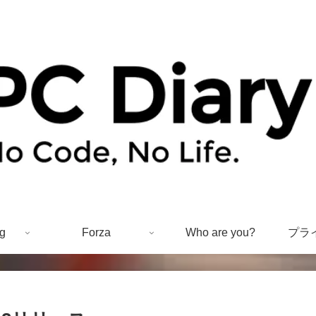
g
Forza
Who are you?
プラ