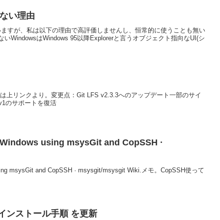
価しない理由
ルだと思いますが、私は以下の理由で高評価しませんし、恒常的に使うことも無い
dowsはWindows 95以降Explorerと言うオブジェクト指向なUI(シ
)ダウンロードは上リンクより。変更点：Git LFS v2.3.3へのアップデート一部のサイ
v1のサポートを復活
on Windows using msysGit and CopSSH ·
s using msysGit and CopSSH · msysgit/msysgit Wiki.メモ。CopSSH使って
wsのインストール手順 を更新