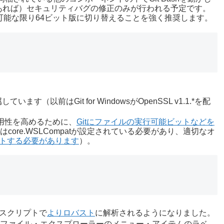
あれば）セキュリティバグの修正のみが行われる予定です。
ザーは、可能な限り64ビット版に切り替えることを強く推奨します。
ています（以前はGit for WindowsがOpenSSL v1.1.*を配
の相互運用性を高めるために、
Gitにファイルの実行可能ビットなどを
はcore.WSLCompatが設定されている必要があり、適切なオ
ントする必要があります
）。
後のスクリプトで
よりロバスト
に解析されるようになりました。
トールするファイル・エクスプローラーのメニュー・アイテムのラベ