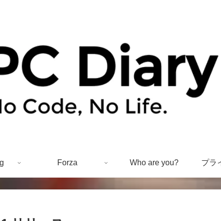
g
Forza
Who are you?
プラ