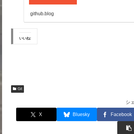
github.blog
いいね:
Git
シ
X
Bluesky
Facebook