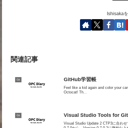
Ishisa
関連記事
GitHub学習帳
Git
Feel like a kid again and color your c
Octocat! Th...
Visual Studio Tools fo
Git
Visual Studio Update 2 CTP3に
0.7.0から、Version 0.7.0.2に微