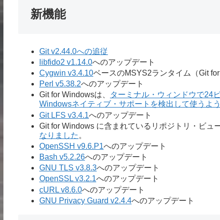
新機能
Git v2.44.0への追従
libfido2 v1.14.0
へのアップデート
Cygwin v3.4.10
ベースのMSYS2ランタイム（Git fo
Perl v5.38.2
へのアップデート
Git for Windowsは、
ターミナル・ウィンドウで24
Windowsネイティブ・サポートを検出して使うよ
Git LFS v3.4.1
へのアップデート
Git for Windows に含まれているリポジトリ・ビ
なりました
。
OpenSSH v9.6.P1
へのアップデート
Bash v5.2.26
へのアップデート
GNU TLS v3.8.3
へのアップデート
OpenSSL v3.2.1
へのアップデート
cURL v8.6.0
へのアップデート
GNU Privacy Guard v2.4.4
へのアップデート