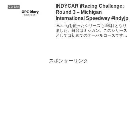
た公式テーマ曲が公式TV中継・ネット
配...
INDYCAR iRacing Challenge:
Car Life
Round 3 – Michigan
International Speedway #Indyjp
iRacingを使ったシリーズも3戦目となり
ました。舞台はミシガン。このシリーズ
としては初めてのオーバルコースです。
スタートでいきなりBIG1となりコーショ
ンとなりましたが、その後は落ち着き、
パワー、カラム、ナスル(ナッセ)がドラフ
ティング...
スポンサーリンク