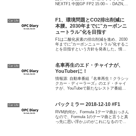
NEXTF1 中国GP FP2 15:00～ - DAZN,
フジテレビNEXT4/14(土)F1 中国GP FP3
12:00～ - D...
F1、環境問題とCO2排出削減に
Car Life
本腰。2030年までに”カーボンニ
ュートラル”化を目指す
F1は二酸化炭素の排出削減を進め、2030
年までに”カーボンニュートラル”化するこ
とを目指すという方針を発表した。情報
源: F1、環境問題とCO2排出削減に本
腰。2030年までに”カーボンニュートラ
ル”化を目指すF1と言えどもサステナビリ
名車再生のエド・チャイナが、
Car Life
テ...
YouTuberに！
情報源: 自動車番組『名車再生！クラシッ
クカー・ディーラーズ』のエド・チャイ
ナが、YouTubeで新たなレストア番組を
開始！ - Autoblog 日本版エド・チャイナ
氏がYoutuberになったｗBuilt By Manyと
言うカーレスト...
バックミラー 2018-12-10 #F1
Car Life
RVM的何か。Formula 1テーマ曲おっさん
なので、Formula 1のテーマ曲と言うと真
っ先に思い浮かぶのがこれになるのです
が、今年からは映画音楽を手がかけてい
るブライアン・タイラーが作曲を手がけ