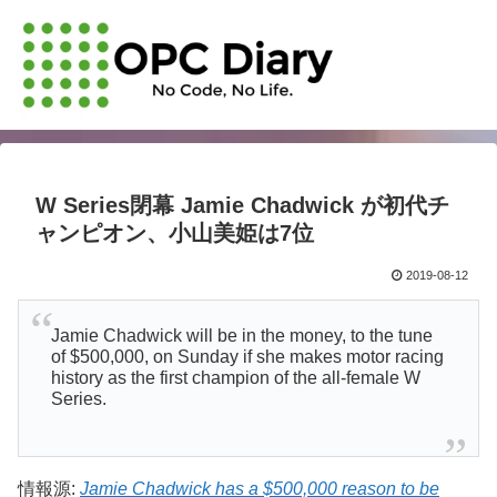
W Series閉幕 Jamie Chadwick が初代チ
ャンピオン、小山美姫は7位
2019-08-12
Jamie Chadwick will be in the money, to the tune
of $500,000, on Sunday if she makes motor racing
history as the first champion of the all-female W
Series.
情報源:
Jamie Chadwick has a $500,000 reason to be