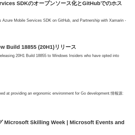
le Services SDKのオープンソース化とGitHubでのホス
Azure Mobile Services SDK on GitHub, and Partnership with Xamarin -
iew Build 18855 (20H1)リリース
releasing 20H1 Build 18855 to Windows Insiders who have opted into
imed at providing an ergonomic environment for Go development.情報源:
ft Skilling Week | Microsoft Events and