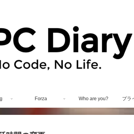
g
Forza
Who are you?
プラ