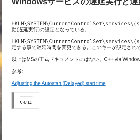
Windowsサービスの遅延実行と
HKLM\SYSTEM\CurrentControlSet\services\(s
動(遅延実行)の設定となっている。
HKLM\SYSTEM\CurrentControlSet\services\(s
定する事で遅延時間を変更できる。このキーが設定されて
以上はMSの正式ドキュメントにはない。C++ via Windows
参考:
Adjusting the Autostart (Delayed) start time
いいね: