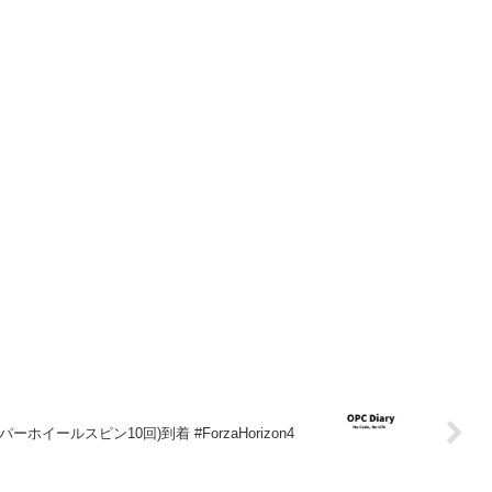
パーホイールスピン10回)到着 #ForzaHorizon4