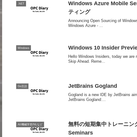
Windows Azure Mobi
.NET
ティング
Announcing Open Sourcing of Windows 
Windows Azure - ...
Windows 10 Insider Prev
Windows
Hello Windows Insiders, today we are 
Skip Ahead. Reme...
JetBrains Gogland
Go言語
Gogland is a new IDE by JetBrains a
JetBrains Gogland:...
無料の短期集中トレーニング Microso
AI/機械学習/NLなど
Seminars