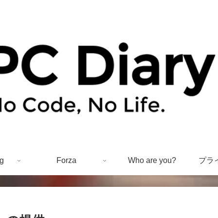
g
Forza
Who are you?
プラ