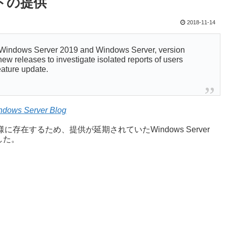
デートの提供
2018-11-14
f Windows Server 2019 and Windows Server, version
ew releases to investigate isolated reports of users
eature update.
indows Server Blog
題が、同様に存在するため、提供が延期されていたWindows Server
ました。