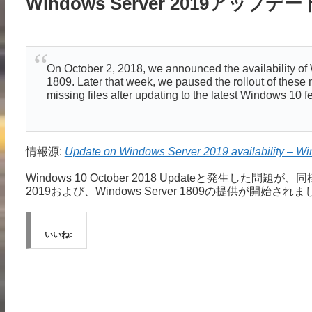
Windows Server 2019アップ
On October 2, 2018, we announced the availability o
1809. Later that week, we paused the rollout of these n
missing files after updating to the latest Windows 10 f
情報源:
Update on Windows Server 2019 availability – W
Windows 10 October 2018 Updateと発生した問
2019および、Windows Server 1809の提供が開始され
いいね: