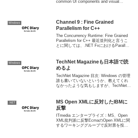
common UI components and visual
styles for websit...
Channel 9 : Fine Grained
Windows
Parallelism for C++
The Concurrency Runtime: Fine Grained
Parallelism for C++ 最近並列化と言うこ
とに関しては、.NET FxにおけるParallel
Ext.の話題が多いのですが、今回はC++/
ネイティ...
TechNet Magazineも日本語で読
Windows
めるよ
TechNet Magazine 目次: Windows の管理
誰も書いていないというか、教えてくれ
なかったような気もしますが、TechNet
Magazineもmsdn Magazineと同様多言語
化されていたようで、もちろん日本語化
もさ...
MS Open XMLに反対したIBMに
.NET
反撃
ITmedia エンタープライズ：MS、Open
XML批判派に反撃EcmaのOpen XMLに関
するワーキンググループで反対票を投じ
たのはIBMだけだった。その理由はOpen
XMLが「プロプライエタリ製品をXMLで