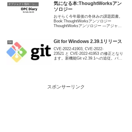
文書化したベンダー主導...
気になる本:ThoughtWorksアン
オブジェクト指向・システム開発
ソロジー
おそらく今年最後の冬休みの課題図書。
Book:ThoughtWorksアンソロジー
ThoughtWorksアンソロジー ―アジャイ
ルとオブジェクト指向によるソフトウェ
アイノベーション 株式会社オージス総研
オブジェクトの広場編集部 オラ...
Git for Windows 2.39.1リリース
Git
CVE-2022-41903, CVE-2022-
23521 と CVE-2022-41953 の修正となり
ます。新機能Git v2.39.1への追従。バグ
修正CVE-2022-23521の修
正、.gitattributes の解析に重大な...
スポンサーリンク