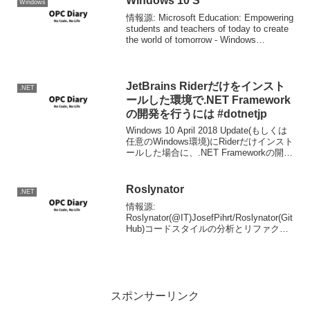
Windows 10 S
Windows
情報源: Microsoft Education: Empowering
students and teachers of today to create
the world of tomorrow - Windows
Experience...
JetBrains Riderだけをインスト
.NET
ールした環境で.NET Framework
の開発を行うには #dotnetjp
Windows 10 April 2018 Update(もしくは
任意のWindows環境)にRiderだけインスト
ールした場合に、.NET Frameworkの開発
をしようとプロジェクトのウイザードを
開くと、選択できる.NET Frame...
Roslynator
.NET
情報源:
Roslynator(@IT)JosefPihrt/Roslynator(Git
Hub)コードスタイルの分析とリファクタ
リングを提供するVS拡張。
StyleCopAnalyzerと基本的にダダかぶり
なので、どっちを使うかと言うとこ...
スポンサーリンク