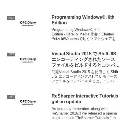
for Apach...
Programming Windows®, 6th
.NET
Edition
Programming Windows®, 6th
Edition - OReilly Media.著書：Charles
PetzoldWindowsで動くソフトウェアを書
いているやつなら必ず読んでいなければ
ならないPetzold先生のPr...
Visual Studio 2015 で Shift JIS
.NET
エンコーディングされたソース
ファイルをビルドするとコンパイ
ラ エラーが発生する場合がある –
問題Visual Studio 2015 を使用して Shift
Visual Studio サポート チーム
JIS エンコーディングされているソース
ファイルをコンパイルすると、コンパイ
blog
ラ エラー (CS1009、BC30037 など) が発
生する場合があります。情報源: Visu...
ReSharper Interactive Tutorials
.NET
get an update
As you may remember, along with
ReSharper 2016.3 we released a special
plugin entitled “ReSharper Tutorials.” In
brief, ...