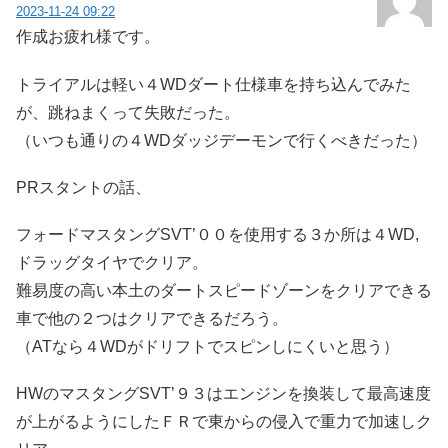
2023-11-24 09:22
作成お疲れ様です。
トライアルは軽い４WDダート仕様車を持ち込んでみた
が、跳ねまくって失敗だった。
（いつも通りの４WDダッジデーモンで行くべきだった）
PRスタントの話、
フォードマスタングSVT’００を使用する３か所は４WD,
ドラッグタイヤでクリア。
難易度の高い本土のダートスピードゾーンをクリアできる
車で他の２つはクリアできるだろう。
（ATなら４WDがドリフトでスピンしにくいと思う）
HWのマスタングSVT’９３はエンジンを換装して最高速度
が上がるようにしたＦＲで東からの侵入で重力で加速しク