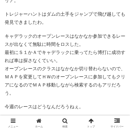
リア。
トレジャーハントはダムの土手をジャンプで飛び越しても
発見できましたわ。
キャデラックのオープンレースはなかなか参加できるレー
スが出なくて無駄に時間をロスした。
最初にＳ１かＡでキャデラックに乗ってたら博打に成功す
れば車は探さなくていい。
オープンレースのクラスはなかなか切り替わらないので、
ＭＡＰを変更してＨＷのオープンレースに参加してもクリ
アになるのでＭＡＰ移動しながら検索するのもアリだろ
う。
今週のレースはどうなんだろうねぇ。
読み込み中…
メニュー
ホーム
検索
トップ
サイドバー
返信