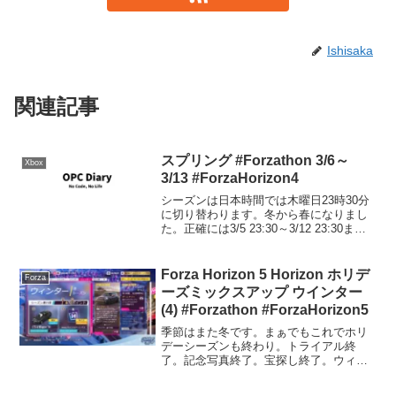
Ishisaka
関連記事
スプリング #Forzathon 3/6～
Xbox
3/13 #ForzaHorizon4
シーズンは日本時間では木曜日23時30分
に切り替わります。冬から春になりまし
た。正確には3/5 23:30～3/12 23:30ま
で。シリーズリワード50%: 2018 ATS
GT80%: 2010 BMW M3 GTSシーズンリ
ワード5...
Forza Horizon 5 Horizon ホリデ
Forza
ーズミックスアップ ウインター
(4) #Forzathon #ForzaHorizon5
季節はまた冬です。まぁでもこれでホリ
デーシーズンも終わり。トライアル終
了。記念写真終了。宝探し終了。ウィー
クリー終了。2014 Cadillac CTS-V Sport
Wagonゲット。Forzaオリジナルのワイド