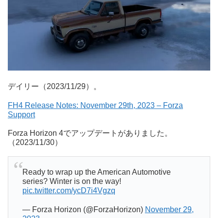
デイリー（2023/11/29）。
FH4 Release Notes: November 29th, 2023 – Forza
Support
Forza Horizon 4でアップデートがありました。
（2023/11/30）
Ready to wrap up the American Automotive
series? Winter is on the way!
pic.twitter.com/ycD7i4Vgzq
— Forza Horizon (@ForzaHorizon)
November 29,