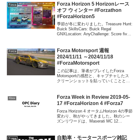
ボディキットあり。私とし...
Forza Horizon 5 Horizonレース
Forza
オフ ウィンター #Forzathon
#ForzaHorizon5
季節が冬に変わりました。Treasure Hunt:
Buick SkillsCars: Buick Regal
GNXLocation: AnyChallenge: Score five
Skillboard Skills with th...
Forza Motorsport 週報
Forza
2024/11/11 ～2024/11/18
#ForzaMotorsport
この記事は、筆者がプレイしたForza
Motorsportの感想と、キャプチャしたス
クリーンショットを貼っていくことと、
コメント欄を開放することを目的にした
記事です。そういう点ではForza Horizon
5のForzathon記事と同...
Forza Week in Review 2019-05-
Xbox
17 #ForzaHorizon 4 #Forza7
Forza Horizon 4 オータムHorizon 4の季節
変わり、秋がやってきました。秋のシー
ズンリワードは、Maserati MC 12
Corsa（50％達成）とPeugeot 204 Forza
Edition（80％達成）の素...
自動車・モータースポーツ雑記
Forza