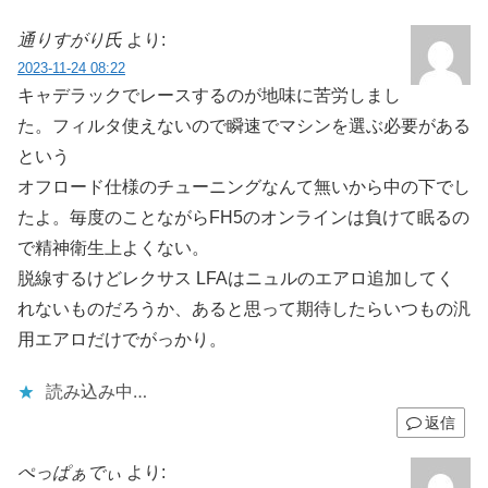
通りすがり氏
より:
2023-11-24 08:22
キャデラックでレースするのが地味に苦労しまし
た。フィルタ使えないので瞬速でマシンを選ぶ必要がある
という
オフロード仕様のチューニングなんて無いから中の下でし
たよ。毎度のことながらFH5のオンラインは負けて眠るの
で精神衛生上よくない。
脱線するけどレクサス LFAはニュルのエアロ追加してく
れないものだろうか、あると思って期待したらいつもの汎
用エアロだけでがっかり。
読み込み中…
返信
ぺっぱぁでぃ
より: