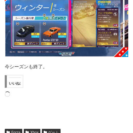
今シーズンも終了。
いいね:
読
み
込
み
中…
Forza
Xbox
ゲーム