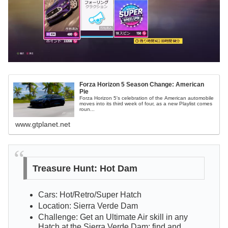
Forza Horizon 5 Season Change: American
Pie
Forza Horizon 5's celebration of the American automobile
moves into its third week of four, as a new Playlist comes
roun...
www.gtplanet.net
Treasure Hunt: Hot Dam
Cars: Hot/Retro/Super Hatch
Location: Sierra Verde Dam
Challenge: Get an Ultimate Air skill in any
Hatch at the Sierra Verde Dam; find and