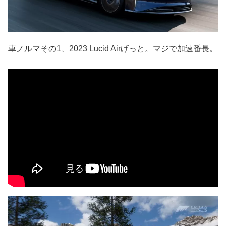
車ノルマその1、2023 Lucid Airげっと。マジで加速番長。