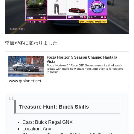
季節が冬に変わりました。
Forza Horizon 5 Season Change: Hasta la
Vista
Forza Horizon 5 "Race Off" Series enters its third week
today, with more new challenges and events for players
to tackle...
www.gtplanet.net
Treasure Hunt: Buick Skills
Cars: Buick Regal GNX
Location: Any