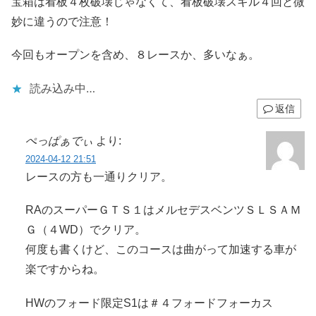
宝箱は看板４枚破壊じゃなくて、看板破壊スキル４回と微
妙に違うので注意！
今回もオープンを含め、８レースか、多いなぁ。
読み込み中…
返信
ぺっぱぁでぃ
より:
2024-04-12 21:51
レースの方も一通りクリア。
RAのスーパーＧＴＳ１はメルセデスベンツＳＬＳＡＭ
Ｇ（４WD）でクリア。
何度も書くけど、このコースは曲がって加速する車が
楽ですからね。
HWのフォード限定S1は＃４フォードフォーカス