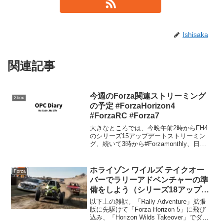
Ishisaka
関連記事
今週のForza関連ストリーミング
Xbox
の予定 #ForzaHorizon4
#ForzaRC #Forza7
大きなところでは、今晩午前2時からFH4
のシリーズ15アップデートストリーミン
グ、続いて3時から#Forzamonthly、日曜
日の午前2時から#ForzaRCのストリーミ
ングがあります。
ホライゾン ワイルズ テイクオー
Forza
バーでラリーアドベンチャーの準
備をしよう（シリーズ18アップデ
ート） #ForzaHorizon5
以下上の雑訳。「Rally Adventure」拡張
版に先駆けて「Forza Horizon 5」に飛び
込み、「Horizon Wilds Takeover」でダー