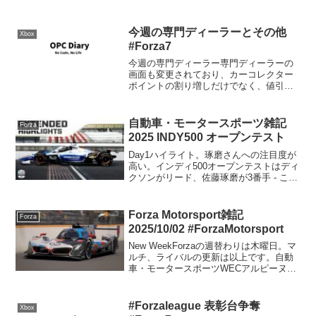
トを体験しよう。ラリーカーをチューン
アップして、オフロードタイヤを装着し
よう...
今週の専門ディーラーとその他
Xbox
#Forza7
今週の専門ディーラー専門ディーラーの
画面も変更されており、カーコレクター
ポイントの割り増しだけでなく、値引率
も表示されるようになりました。今週の
チョイスのテーマは。。。よくわかりま
せんね。2012 Bowler EXR S2013 Ford...
自動車・モータースポーツ雑記
Forza
2025 INDY500 オープンテスト
Day1ハイライト。琢磨さんへの注目度が
高い。インディ500オープンテストはディ
クソンがリード、佐藤琢磨が3番手 - こち
ら GAORA SPORTS インディカー 実況
室 インディカー・シリーズインディ500
オープンテスト2日目、佐藤琢磨...
Forza Motorsport雑記
Forza
2025/10/02 #ForzaMotorsport
New WeekForzaの週替わりは木曜日。マ
ルチ、ライバルの更新は以上です。自動
車・モータースポーツWECアルピーヌが
現行車で初優勝。トヨタはBOPで重い
し、車の良いところが全部潰されてしま
っているので、非常に辛いレースでした
#Forzaleague 表彰台争奪
Xbox
ね。まぁそ...