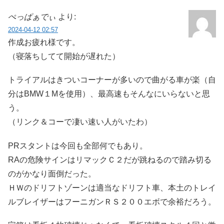
ぺっぱぁでぃ
より:
2024-04-12 02:57
作成お疲れ様です。
（寝落ちしてて開始が遅れた）
トライアルはきついコーナーが多いので曲がる車が楽（自
分はBMW１Mを使用）、最高速もそんなにいらないと思
う。
（リンク＆コーで凄い速い人がいたわ）
PRスタントは今回も全部何でもあり。
RAの危険サインはリマックＣ２だが跳ねるので踏み切る
のがかなり面倒だった。
ＨＷのドリフトゾーンは適当なドリフト車、本土のトレイ
ルブレイザーはフーニガンＲＳ２００エボで余裕だろう。