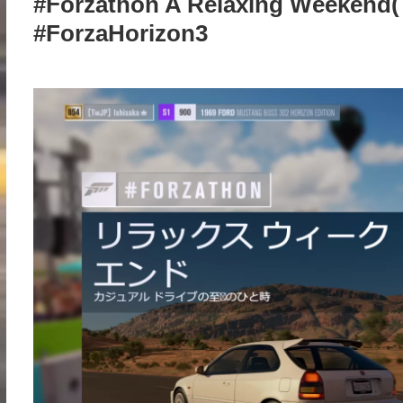
#Forzathon A Relaxing W
#ForzaHorizon3