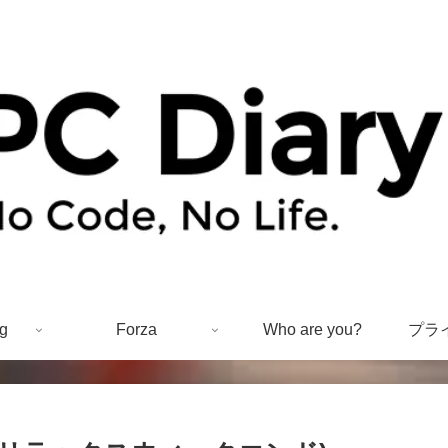
g
Forza
Who are you?
プラ