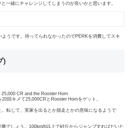
ジと一緒にチャレンジしてしまうのが良いかと思います。
いようです。待ってられなかったのでPERKを消費してスキ
プ)
ve 25,000 CR and the Rooster Horn
回キメて25,000CRとRooster Hornをゲット。
立つ)こと。転じて、実家を出るとか脱走とかの意味になるようで
でしょう。100km/h以上で砂丘からジャンプすればだいた