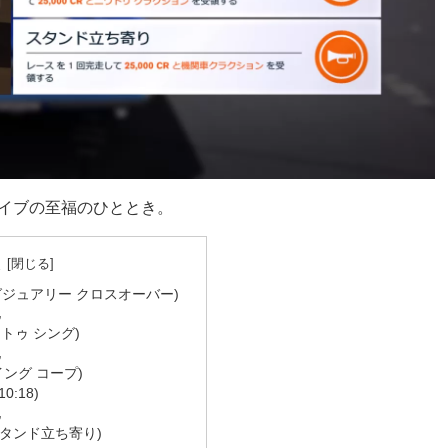
ライブの至福のひととき。
次
er(ラグジュアリー クロスオーバー)
他
ング トゥ シング)
他
フライング コープ)
0:18)
他
ion(スタンド立ち寄り)