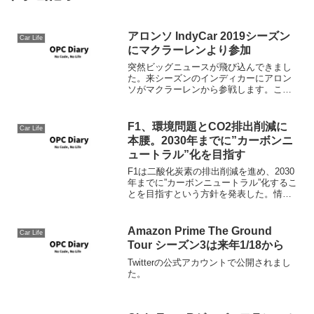
アロンソ IndyCar 2019シーズン
Car Life
にマクラーレンより参加
突然ビッグニュースが飛び込んできまし
た。来シーズンのインディカーにアロン
ソがマクラーレンから参戦します。これ
は二つのビッグニュースで、まずアロン
ソがIndyCarにIndy 500以外にも参戦する
可能性が出てきたこと、もうひとつは、
F1、環境問題とCO2排出削減に
Car Life
チームと...
本腰。2030年までに”カーボンニ
ュートラル”化を目指す
F1は二酸化炭素の排出削減を進め、2030
年までに”カーボンニュートラル”化するこ
とを目指すという方針を発表した。情報
源: F1、環境問題とCO2排出削減に本
腰。2030年までに”カーボンニュートラ
ル”化を目指すF1と言えどもサステナビリ
Amazon Prime The Ground
Car Life
テ...
Tour シーズン3は来年1/18から
Twitterの公式アカウントで公開されまし
た。