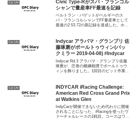
Civic Type-Rがスパ・フランコル
Car Life
シャンで量産車FF最速を記録
ベルトラン・バゲットがベルギーのス
パ・フランコルシャンでFF量産車として
最速の2:53.72の新記録を達成した。ホン
ダ シビック TYPE R タイム アタック
2018の一環。使用されたType-Rは公道用
タイヤを使用した市販車。よくやら...
Indycar アラバマ・グランプリ 佐
Car Life
藤琢磨がポールトゥウィン(バッ
クミラー 2019-04-08) #Indycar
Indycar Rd.3 アラバマ・グランプリ佐藤
琢磨が、圧巻の横綱相撲でポールトゥウ
ィンを飾りました。1回目のピット作業で
若干ヒヤッとしたものの、その他全く問
題無く、ストラテジーも決まり隙があり
ませんでした。ただチームメイトの、グ
INDYCAR iRacing Challenge:
Car Life
ラハム・...
American Red Cross Grand Prix
at Watkins Glen
IndyCarが開催できないため代わりに開催
されることになった、iRacingを使ったヴ
ァーチャルレースの1戦目。コースはワト
キンスグレンが選ばれました。結果はセ
ージ・カラムが終始リードラップを維持
しポールトゥウイン、2位にフェリック
ス・ロ...