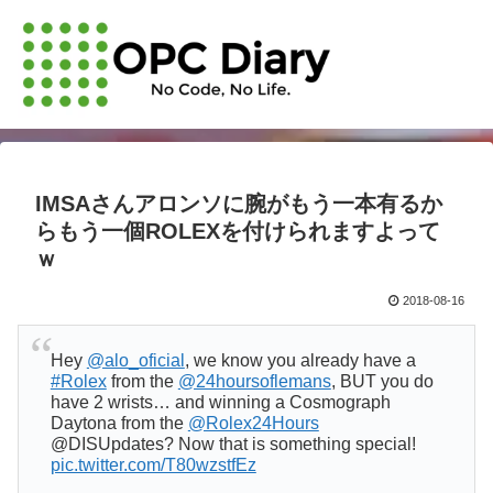
IMSAさんアロンソに腕がもう一本有るか
らもう一個ROLEXを付けられますよって
ｗ
2018-08-16
Hey
@alo_oficial
, we know you already have a
#Rolex
from the
@24hoursoflemans
, BUT you do
have 2 wrists… and winning a Cosmograph
Daytona from the
@Rolex24Hours
@DISUpdates? Now that is something special!
pic.twitter.com/T80wzstfEz