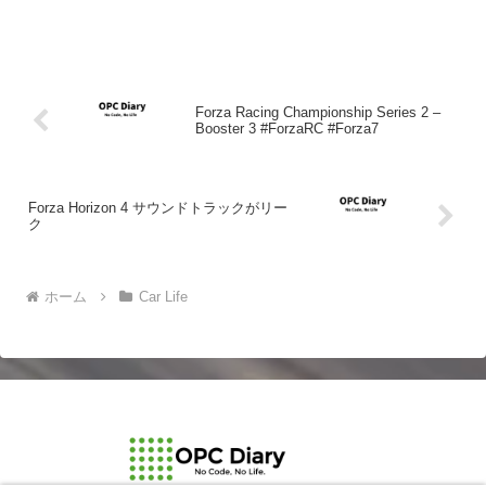
Forza Racing Championship Series 2 –
Booster 3 #ForzaRC #Forza7
Forza Horizon 4 サウンドトラックがリー
ク
ホーム
Car Life