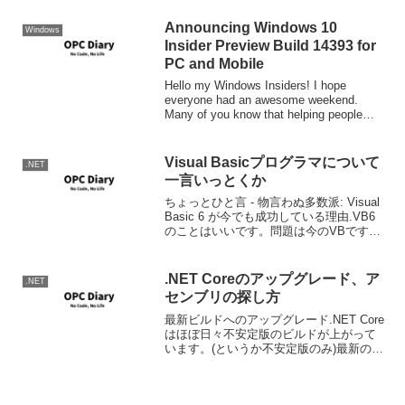
ロード...
Announcing Windows 10
Windows
Insider Preview Build 14393 for
PC and Mobile
Hello my Windows Insiders! I hope
everyone had an awesome weekend.
Many of you know that helping people
learn tech is a ...
Visual Basicプログラマについて
.NET
一言いっとくか
ちょっとひと言 - 物言わぬ多数派: Visual
Basic 6 が今でも成功している理由.VB6
のことはいいです。問題は今のVBです。
いや。今のVBプログラマです。.NET
Framework関連技術はC#で紹介されるこ
とも多く、特に勉...
.NET Coreのアップグレード、ア
.NET
センブリの探し方
最新ビルドへのアップグレード.NET Core
はほぼ日々不安定版のビルドが上がって
います。(というか不安定版のみ)最新のビ
ルドへのアップグレードは以下の要領で
行います。C:..tcore\helloworld> dnvm
upgrade -...