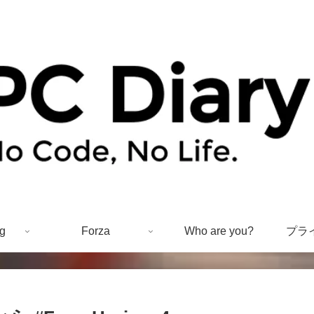
g
Forza
Who are you?
プラ