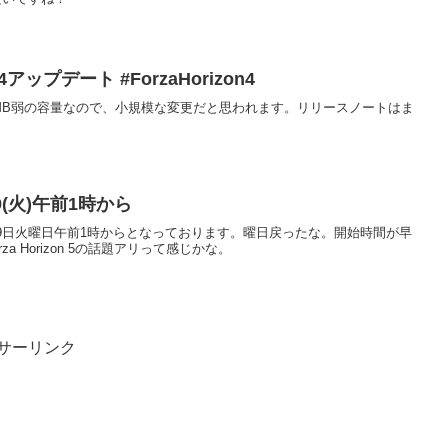
4-14アップデート #ForzaHorizon4
0MB弱の容量なので、小規模な変更だと思われます。リリースノートはま
/29(火)午前1時から
間では29日火曜日午前1時からとなっております。曜日戻ったな。開始時間が早
 Horizon 5の話題アリって感じかな。
サーリンク