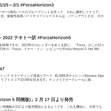
/25～2/1 #ForzaHorizon3
で。放浪のレーサー1周3レースのブループリントを作って、それに勝利してクリア。
えば大丈夫。俊敏性抜群ハードチャージャースキルは、バーンアウトさせ、その
– 2022 テキトー訳 #ForzaHorizon5
期ですが、2023年のカレンダーをめくる前に、「Forza」のこの12ヶ
orza」イヤー・イン・レビューだ!Forza Horizon 5: Hot Wh...
a7
ンテントップ スライディング達成リワード: 45,000CRチャレンジBernese Alps
フトスコア10,000を叩き出す。ケンメリでガードレールに接...
 Horizon 5 同梱版)」2 月 17 日より発売
エディション同梱版が2/17より販売開始となるようです。これを機会に、日本でも
と良いですね！