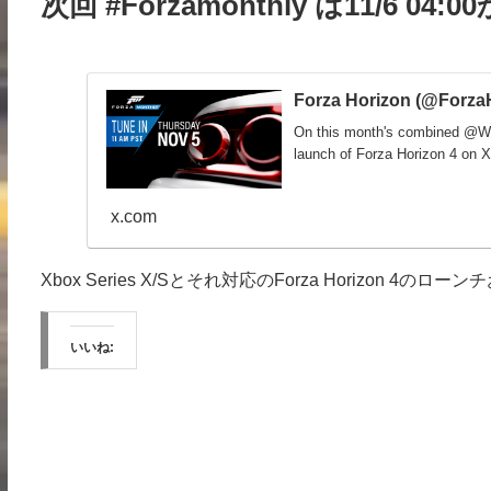
次回 #Forzamonthly は11/6 04:00
Forza Horizon (@Forza
On this month's combined @We
launch of Forza Horizon 4 on X
x.com
Xbox Series X/Sとそれ対応のForza Horizon 4のロー
いいね: