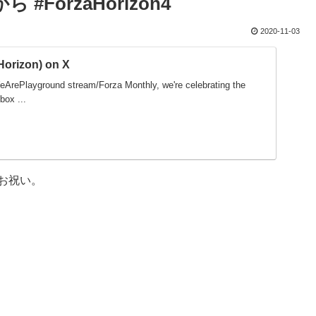
から #ForzaHorizon4
2020-11-03
Horizon) on X
ArePlayground stream/Forza Monthly, we're celebrating the
box ...
ンチお祝い。