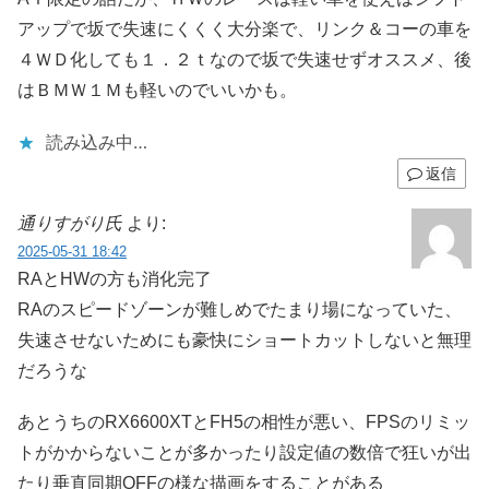
アップで坂で失速にくくく大分楽で、リンク＆コーの車を
４ＷＤ化しても１．２ｔなので坂で失速せずオススメ、後
はＢＭＷ１Ｍも軽いのでいいかも。
読み込み中…
返信
通りすがり氏
より:
2025-05-31 18:42
RAとHWの方も消化完了
RAのスピードゾーンが難しめでたまり場になっていた、
失速させないためにも豪快にショートカットしないと無理
だろうな
あとうちのRX6600XTとFH5の相性が悪い、FPSのリミッ
トがかからないことが多かったり設定値の数倍で狂いが出
たり垂直同期OFFの様な描画をすることがある