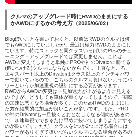
クルマのアップグレード時にRWDのままにする
かAWDにするかの考え方（2025/06/02）
Blogぽいことを書いておくと、以前はRWDのクルマは何
でもAWDにしていましたが、最近は極力RWDのままにし
ています。特にストックと同クラスいっぱいのPIへのチュ
ーニング・アップグレードでは変更しません。これは
AWDに変えてしまうと単純にPROや神のDivatorに勝てる
(追いつける)クルマにならないからです。正直なところ、
エキスパート以上のDrivatorはクラス以上のインチキパワ
ーで動いているので、こちらのクルマも負けないようにパ
ワーというか加速重視の設計にする必要があります。
RWDからAWDの変更は一見加速力が上がるように見える
のですが、どうしても車体が重くなってしまうので、実際
の加速は悪くなる場合が多く、このためRWDのままにし
た方が結果的に加速が良いことが多いです。また、PRO
や神のDrivatorも一旦抜くとおとなしくなる傾向があるの
で、加速重視でできるだけ早めに抜いてしまうようにする
のが良いです。ただ、クラスを1つか2つ上げる場合には
パワーがありすぎて扱いづらいクルマになる場合があるの