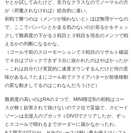
ヤとか試してみたけど、非力なクラスなのでノーマルの方
が（邪魔されなければ）総合的に速い。
初戦で勝つのは（メンツが揃わないと）ほぼ無理ゲーなの
で、ここでバンバンとか走る気のないのが居るかをチェッ
クして難易度の下がる２戦目と３戦目を現在のメンツで戦
えるかの判断になるかな。
（ゴール寸前のスローモーションで３戦目のリザルト確認
で４台はブロックできず３台に抜かれたのはやばかったが
←これは自分だけ実質的に速度ダウンするんだけど何の意
味があるん？たまにゴール前でドライアバターが前後移動
の変な動きしてるのはこれなんだろうけど）
難易度の高いのはRAの２つで、MINI限定Bの初戦はコー
スが狭く妨害されて抜けないので２位で妥協で、スピード
ゾーンは北侵入のブガッティDIVOでクリアしたが、ずっ
とスコールで晴れるまでボーダーに届かなかったわ。
AＴ限定の話だが、ＨＷのレースは軽い車を使えはシフト