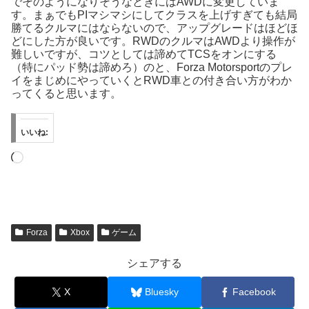
でそのようになりそうなときにはAWDに変更していま
す。まぁでもPIマシマシにしてクラスを上げすぎても結局
勝てるクルマにはならないので、アップグレードはほどほ
どにした方が良いです。RWDのクルマはAWDより操作が
難しいですが、コツとしては諦めてTCSをオンにする
（特にパッド勢は諦めろ）のと、Forza Motorsportのプレ
イをまじめにやっていくとRWD車との付き合い方がわか
ってくると思います。
いいね:
読
み
込
み
中…
Forza
Xbox
ゲーム
シェアする
X
Bluesky
Facebook