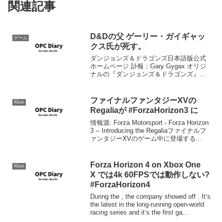
関連記事
D&Dの父 ゲーリー・ガイギャッ
ゲーム
クス氏が死す。
ダンジョンズ＆ドラゴンズ日本語版公式
ホームページ 訃報：Gary Gygax オリジ
ナルの『ダンジョンズ＆ドラゴンズ』の
製作者のひとり、Gary Gygax が、さる３
月４日（米国時間）に永眠されました。
享年69歳。 Gary Gygax ...
ファイナルファンタジーXVの
Xbox
Regaliaが #ForzaHorizon3 に
情報源: Forza Motorsport - Forza Horizon
3 -- Introducing the Regaliaファイナルフ
ァンタジーXVのゲーム中に登場する
RegaliaがForza Horizon 3に登場します。
8...
Forza Horizon 4 on Xbox One
Xbox
X では4k 60FPSでは動作しない?
#ForzaHorizon4
During the , the company showed off . It‘s
the latest in the long-running open-world
racing series and it‘s the first ga...