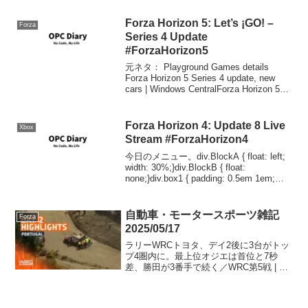
Forza Horizon 5: Let’s ¡GO! –
Forza
Series 4 Update
#ForzaHorizon5
元ネタ： Playground Games details
Forza Horizon 5 Series 4 update, new
cars | Windows CentralForza Horizon 5
は、忙しいレースゲームのジャンル...
Forza Horizon 4: Update 8 Live
Xbox
Stream #ForzaHorizon4
今日のメニュー。div.BlockA { float: left;
width: 30%;}div.BlockB { float:
none;}div.box1 { padding: 0.5em 1em;
margin: 2em 0; fo...
自動車・モータースポーツ雑記
Forza
2025/05/17
ラリーWRCトヨタ、デイ2後に3台がトッ
プ4圏内に。最上位オジエは首位と7秒
差、勝田が3番手で続く／WRC第5戦 | ニ
ュース | autosport web首位タナックに迫
った勝田が3番手。ヒョンデが一時1-2
も、フルモー脱落でオジエが2...