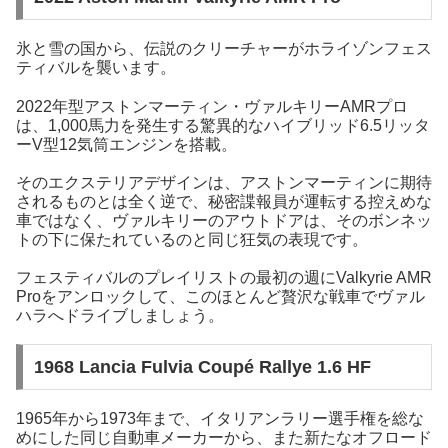
氷と雪の国から、伝説のクリーチャーがホライゾンフェス
ティバルを襲います。
2022年型アストンマーティン・ヴァルキリーAMRプロ
は、1,000馬力を発生する驚異的なハイブリッド6.5リッタ
ーV型12気筒エンジンを搭載。
そのエクステリアデザインは、アストンマーティンに期待
されるものとは全く逆で、秘密諜報員が運転する控えめな
車ではなく、ヴァルキリーのアウトドアは、そのボンネッ
トの下に保たれているのと同じ狂気の表現です。
フェスティバルのプレイリストの最初の週にValkyrie AMR
Proをアンロックして、このほとんど贅沢な戦車でヴァル
ハラへドライブしましょう。
1968 Lancia Fulvia Coupé Rallye 1.6 HF
1965年から1973年まで、イタリアンラリー選手権を総な
めにした同じ自動車メーカーから、また新たなオフロード