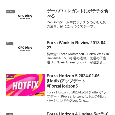
ゲーム中エレガントにポテチを食
ゲーム
べる
PeriBorgゲーム中にポテチをつかむため
の道具。妙にごっつくてチープ。
Forza Week in Review 2018-04-
Xbox
27
情報源: Forza Motorsport - Forza Week in
Review 4-27-18今週の週報。先週の予告
通り、"Ever Green"ホッパーが追加され
ました。このホッパーにはクラス別ホッ
パーのフルラインナップ、新しい...
Forza Horizon 5 2024-02-06
Forza
(Hotfix)アップデート
#ForzaHorizon5
Forza Horizon 5 2023-12-14 (Hotfix)アッ
プデート #ForzaHorizon5以下上の雑訳。
バージョン番号Xbox One:
2.634.818.0Xbox Series: 3.634.818.0PC:
3...
Forza Horizon 4 Update 5のライ
Xbox