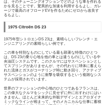
は、そのチューニングオプションでどのような車を作れる
かを見ることです。驚異的な加速を利用するもよし、ガレ
ージで最高のオフロードEVを作るためにゼロから改良す
るもよし。
1975 Citroën DS 23
1975年型シトロエンDS 23は、素晴らしいフレンチ・エ
ンジニアリングの素晴らしい例です。
この車を特別なものにしている最も顕著な特徴のひとつ
は、DS 23の乗り心地を他の車とは違うものにしている中
央油圧システムです。このクルマにはサスペンションとし
てスプリングがありませんが、その代わりに球体に蓄えら
れた流体とガスがコーナリング時に動き回り、アクティブ
サスペンションのように衝撃を吸収するという複雑なシス
テムが採用されています。
世界のファッションの中心地のひとつであるフランスは、
この偉大なクルマをシックに見せずに外に出すわけにはい
きません。ほとんど未来的な外観デザインとエアロダイナ
ミックなラインが相まって、そのメカニカルな仕事に蓄積