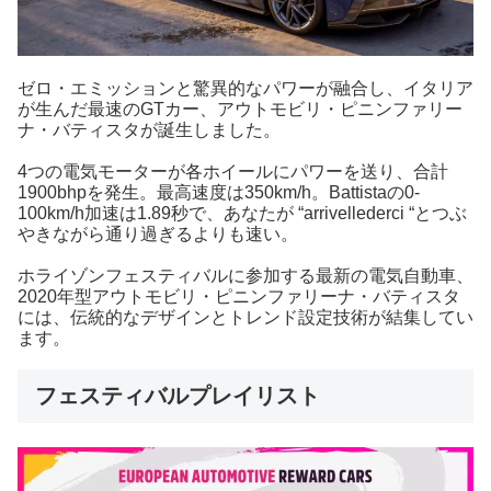
ゼロ・エミッションと驚異的なパワーが融合し、イタリア
が生んだ最速のGTカー、アウトモビリ・ピニンファリー
ナ・バティスタが誕生しました。
4つの電気モーターが各ホイールにパワーを送り、合計
1900bhpを発生。最高速度は350km/h。Battistaの0-
100km/h加速は1.89秒で、あなたが “arrivellederci “とつぶ
やきながら通り過ぎるよりも速い。
ホライゾンフェスティバルに参加する最新の電気自動車、
2020年型アウトモビリ・ピニンファリーナ・バティスタ
には、伝統的なデザインとトレンド設定技術が結集してい
ます。
フェスティバルプレイリスト