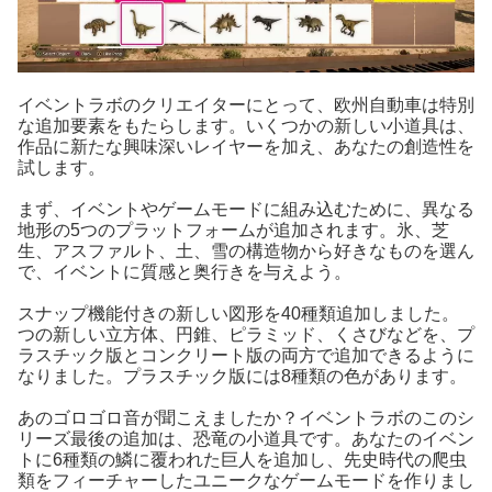
イベントラボのクリエイターにとって、欧州自動車は特別
な追加要素をもたらします。いくつかの新しい小道具は、
作品に新たな興味深いレイヤーを加え、あなたの創造性を
試します。
まず、イベントやゲームモードに組み込むために、異なる
地形の5つのプラットフォームが追加されます。氷、芝
生、アスファルト、土、雪の構造物から好きなものを選ん
で、イベントに質感と奥行きを与えよう。
スナップ機能付きの新しい図形を40種類追加しました。
つの新しい立方体、円錐、ピラミッド、くさびなどを、プ
ラスチック版とコンクリート版の両方で追加できるように
なりました。プラスチック版には8種類の色があります。
あのゴロゴロ音が聞こえましたか？イベントラボのこのシ
リーズ最後の追加は、恐竜の小道具です。あなたのイベン
トに6種類の鱗に覆われた巨人を追加し、先史時代の爬虫
類をフィーチャーしたユニークなゲームモードを作りまし