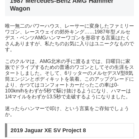
1987 Mercedes-Benz AMG Hammer
Wagon
唯一無二のパワーハウス、レーサーに変身したファミリー
ワゴン、レースウェイの郊外キング……1987年型メルセ
デス・ベンツAMGハンマーワゴンを形容する言葉はたく
さんありますが、私たちのお気に入りはユニークなもので
す。
このクルマは、AMG北米の手に渡るまでは、日曜日に家
族でドライブするための普通のワゴンとしてその生涯をス
タートしました。そして、6リッターのメルセデスV型8気
筒エンジンとボディキットを装着。このアップグレードに
より、かつてはコンフォートカーだったこの車は0-
100km/hをわずか5秒で駆け抜けるようになり、ハマーは
1/4マイルをわずか13.5秒で走破するようになりました。
迷ったらハンマーで叩け、という言葉をご存知でしょう
か。
2019 Jaguar XE SV Project 8