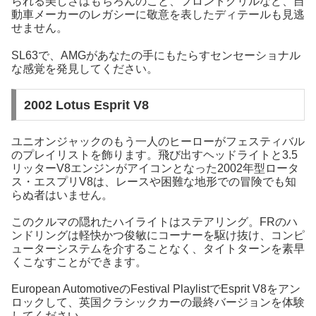
られる美しさはもちろんのこと、フロントグリルなど、自
動車メーカーのレガシーに敬意を表したディテールも見逃
せません。
SL63で、AMGがあなたの手にもたらすセンセーショナル
な感覚を発見してください。
2002 Lotus Esprit V8
ユニオンジャックのもう一人のヒーローがフェスティバル
のプレイリストを飾ります。飛び出すヘッドライトと3.5
リッターV8エンジンがアイコンとなった2002年型ロータ
ス・エスプリV8は、レースや困難な地形での冒険でも知
らぬ者はいません。
このクルマの隠れたハイライトはステアリング。FRのハ
ンドリングは軽快かつ俊敏にコーナーを駆け抜け、コンピ
ューターシステムを介することなく、タイトターンを素早
くこなすことができます。
European AutomotiveのFestival PlaylistでEsprit V8をアン
ロックして、英国クラシックカーの最終バージョンを体験
してください。