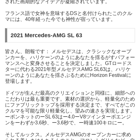
された画期的なアイデアが凝縮されています。
フランス語で女神を意味するDSと名付けられたこのクル
マには、40年経った今でも神性が宿っています。
2021 Mercedes-AMG SL 63
皆さん、朗報です： メルセデスは、クラシックなオープ
ンカーを、ハリケーンのようにあなたを揺るがすパフォー
マンスへと変身させることを決定しました。GTロードス
ターに代わる2021年型メルセデスAMG SL63は、ハリケ
ーンのようにあなたを揺さぶるためにHorizon Festivalに
登場します。
ドイツが生んだ最高のクリエイションと同様に、細部への
こだわりは最も重要です。素材の選択から、軽量化のため
にファブリックトップを採用する決定まで、すべてがこの
クルマを可能な限り軽量化し、望みの速さを実現します。
ーボンネットのーSL 63はー4.0ーV8ツインターボエンジ
ンをーわずか3.6秒、ー3.6秒で、ー時速100キロにー。
そしてルックス。メルセデスAMGのオープンカーに求め