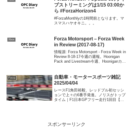
ブストリーミングは1/15 03:00か
ら #ForzaHorizon4
#ForzaMonthlyの1時間前となります。マ
スマスハヤオキニ。。。
Forza Motorsport – Forza Week
Xbox
in Review (2017-08-17)
情報源: Forza Motorsport - Forza Week in
Review 8-18-17今週の週報。Hoonigan
Pack and Livestream今週、Hooniganカー
パックが公開され、それを記念して、ロ
ングビ...
自動車・モータースポーツ雑記
Forza
2025/04/04
レースF1角田裕毅、レッドブル初セッシ
ョンで上々の6番手発進。ノリスがトップ
タイム｜F1日本GPフリー走行1回目【タ
イム結果】2025年F1第3戦日本GPフリー
走行1回目 | ニュース | autosport web角田
はとりあえず良い滑り...
スポンサーリンク