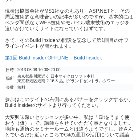
現状は協賛会社がMS1社なのもあり、ASP.NETと、その
周辺技術的な意味合いの記事が多いのですが、基本的には
ベンダ関係なくWEB技術やモバイル端末技術のエッジを
追いかけていくサイトになっていくはずです。
さて、そのBuild Insiderの開設を記念して第1回目のオフ
ラインイベントが開かれます。
第1回 Build Insider OFFLINE – Build Insider
.
日時
2013-06-08 10:00~20:00
東京都品川駅近く 日本マイクロソフト本社
場所
東京都港区港南 2-16-3 品川グランドセントラルタワー
会費
無料
参加はこのサイトの右側にあるバナーをクリックするか、
Build Insiderのサイトより行ってください。
大変興味深いセッションが多い中、私は「Gitをうまく使
おう（仮）」で、講師をさせていただく事となりました。
場所も通所のセミナールームとは違うようですし、皆さん
とでいるだけ近いところでGitの運用や活用について議論