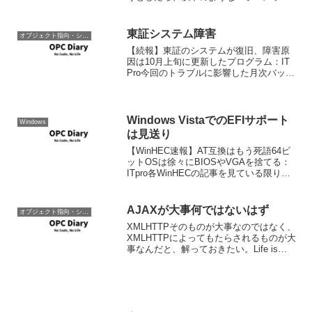
ージが表示されると思います。これは、
C:\Program Filese\nodejs\nodejsvars.b...
東証システム障害
オブジェクト指向・システム開発
【続報】東証のシステムが復旧、障害原
因は10月上旬に更新したプログラム：IT
Pro今回のトラブルに影響した月次バッチ
処理は、毎月、ディスクのフラグメンテ
ーションを解消し空き容量を回復するた
めに行われているもの。この処理により
月末にディスク...
Windows VistaでのEFIサポート
Windows
は見送り
【WinHEC速報】AT互換はもう死語64ビ
ットOSは徐々にBIOSやVGAを捨てる：
ITpro各WinHECの記事を見ている限り
Windows VistaでのEFIは見送られるよう
だ。EFIのサポートはLonghorn Server以
降で...
AJAXが大事何ではないはず
オブジェクト指向・システム開発
XMLHTTPそのものが大事なのではなく、
XMLHTTPによってもたらされるものが大
事なんだと、解っておきたい。Life is
beautiful: Ajaxの本質、「非同期メッセー
ジ型ウェブ・アプリケーション」のスス
メ