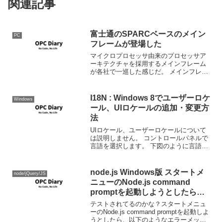
関連記事
富士通のSPARCベースのメイン
PC
フレームが登場した
マイクロプロセッサ由来のプロセッサア
ーキテクチャを採用するメインフレーム
が各社で一巡した感じだ。 メインフレー
ム GS21 / PRIMEFORCE GS21 1400 特
長 : 富士通 そもそもマイクロプロセッサ
は何に対してマイクロなのか...
I18N : Windows 8でユーザーロケ
Windows
ール、UIロケールの追加・変更方
法
UIロケール、ユーザーロケールについて
は説明しません。 コントロールパネルで
言語を選択します。 下図のように言語の
追加をクリックします。 言語の追加が表
示されるので、英語をダブルクリック
（下図参照） ここではアメリカ英語を選
node.js Windows版 スタートメ
node/jQuery/JS
択しますので、英...
ニューのNode.js command
promptを起動しようとしたらエ
ラーメッセージが表示される場合
テストされてるのかな？スタートメニュ
ーのNode.js command promptを起動しよ
うとしたら、以下のようなエラーメッセ