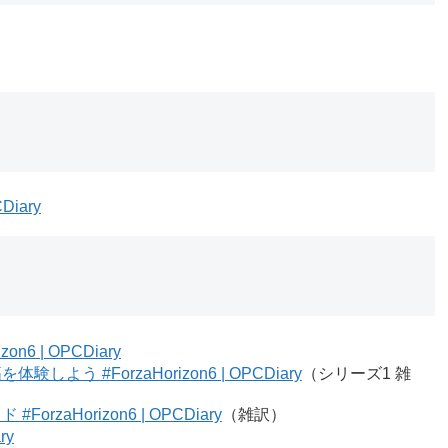
Diary
izon6 | OPCDiary
しよう #ForzaHorizon6 | OPCDiary
（シリーズ1 雑
rzaHorizon6 | OPCDiary
（雑訳）
ry