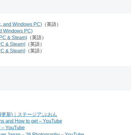
ox, and Windows PC)
（英語）
and Windows PC)
 PC & Steam)
（英語）
 PC & Steam)
（英語）
 PC & Steam)
（英語）
(5/19更新)｜ステージア:ぶおん
ons and How to get – YouTube
ry – YouTube
cover Japan – 26 Photography – YouTube