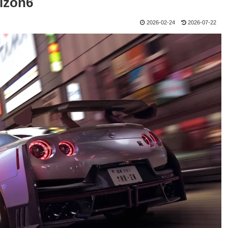
izon6
2026-02-24
2026-07-22