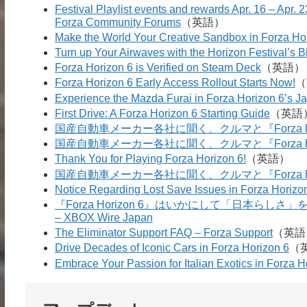
Festival Playlist events and rewards Apr. 16 – Apr. 
Forza Community Forums
（英語）
Make the World Your Creative Sandbox in Forza Ho
Turn up Your Airwaves with the Horizon Festival’s B
Forza Horizon 6 is Verified on Steam Deck
（英語）
Forza Horizon 6 Early Access Rollout Starts Now!
（
Experience the Mazda Furai in Forza Horizon 6’s J
First Drive: A Forza Horizon 6 Starting Guide
（英語
国産自動車メーカー各社に聞く、クルマと『Forza Ho
国産自動車メーカー各社に聞く、クルマと『Forza Ho
Thank You for Playing Forza Horizon 6!
（英語）
国産自動車メーカー各社に聞く、クルマと『Forza Hori
Notice Regarding Lost Save Issues in Forza Horizo
『Forza Horizon 6』はいかにして「日本ら
– XBOX Wire Japan
The Eliminator Support FAQ – Forza Support
（英語
Drive Decades of Iconic Cars in Forza Horizon 6
（
Embrace Your Passion for Italian Exotics in Forza H