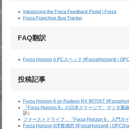
Introducing the Forza Feedback Portal | Forza
Forza Franchise Bug Tracker
FAQ翻訳
Forza Horizon 6 PCスペック #ForzaHorizon6 | OPC
投稿記事
Forza Horizon 6 on Radeon RX 9070XT #ForzaHor
『Forza Horizon 6』の日本ステージで、マツダ風籟を体験
訳）
ファーストドライブ：『Forza Horizon 6』入門ガイド #Fo
Forza Horizon 6序盤感想 #ForzaHorizon6 | OPCDia