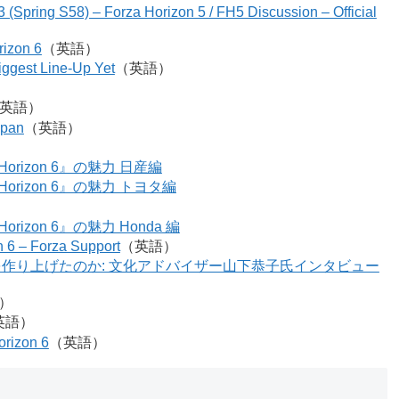
23 (Spring S58) – Forza Horizon 5 / FH5 Discussion – Official
rizon 6
（英語）
iggest Line-Up Yet
（英語）
英語）
apan
（英語）
）
rizon 6』の魅力 日産編
rizon 6』の魅力 トヨタ編
zon 6』の魅力 Honda 編
n 6 – Forza Support
（英語）
しさ」を作り上げたのか: 文化アドバイザー山下恭子氏インタビュー
）
英語）
orizon 6
（英語）