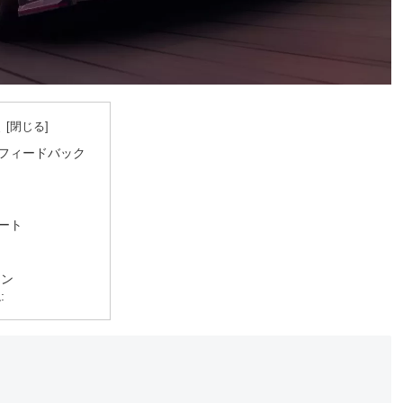
次
フィードバック
ート
ーン
: